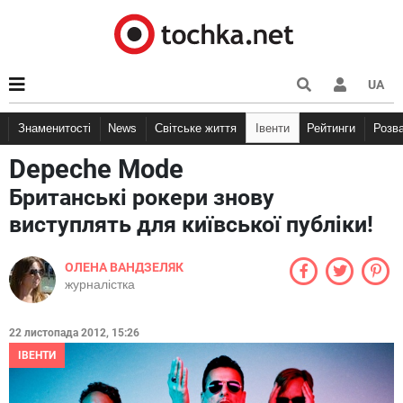
UA
Знаменитості
News
Світське життя
Івенти
Рейтинги
Розв
Depeche Mode
Британські рокери знову
виступлять для київської публіки!
ОЛЕНА ВАНДЗЕЛЯК
журналістка
22 листопада 2012, 15:26
ІВЕНТИ