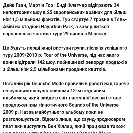
Дейв Гаан, Мартін Гор і Енді Флетчер відіграють 34
неповторних шоу в 25 європейських країнах для більш
ніж 1,5 мільйона фанатів.
Тур стартує 7 травня в Тель-
Авіві на стадіоні Hayarkon Park, а завершиться
європейська частина туру 29 липня в Мінську.
Це будуть перші живі виступи групи, після їх успішного
туру 2009/2010 р. Tour of the Universe, під час якого
вони відіграли 142 шоу, побивши всі рекорди продажів
з більш ніж 2,5 мільйонами проданих квитків.
Останній рік Depeche Mode провели в роботі над гаряче
очікуваним шанувальниками 13-м студійним
альбомом, який вийде в світ наступної весни і стане
продовженням гіпнотичного Sounds of the Universe
2009 р. Назва майбутнього альбому поки не
розголошується.
Відомо лише, що саунд-продюсером
платівки виступить Бен Хіллер, який працював також