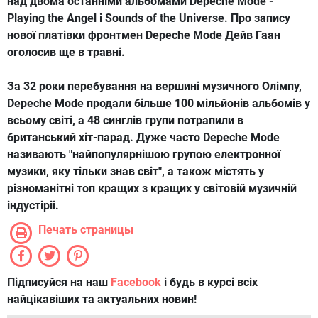
над двома останніми альбомами Depeche Mode -
Playing the Angel і Sounds of the Universe.
Про запису
нової платівки фронтмен Depeche Mode Дейв Гаан
оголосив ще в травні.
За 32 роки перебування на вершині музичного Олімпу,
Depeche Mode продали більше 100 мільйонів альбомів у
всьому світі, а 48 синглів групи потрапили в
британський хіт-парад.
Дуже часто Depeche Mode
називають "найпопулярнішою групою електронної
музики, яку тільки знав світ", а також містять у
різноманітні топ кращих з кращих у світовій музичній
індустіріі.
Печать страницы
Підписуйся на наш
Facebook
і будь в курсі всіх
найцікавіших та актуальних новин!