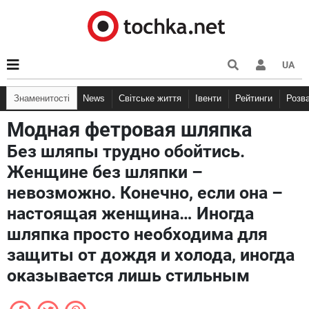
UA
Знаменитості
News
Світське життя
Івенти
Рейтинги
Розв
Модная фетровая шляпка
Без шляпы трудно обойтись.
Женщине без шляпки –
невозможно. Конечно, если она –
настоящая женщина… Иногда
шляпка просто необходима для
защиты от дождя и холода, иногда
оказывается лишь стильным