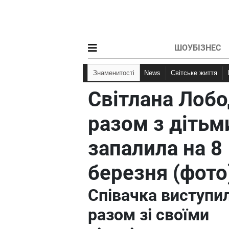
ШОУБІЗНЕС
Знаменитості
News
Світське життя
Світлана Лоб
разом з дітьм
запалила на 8
березня (фото
Співачка виступи
разом зі своїми