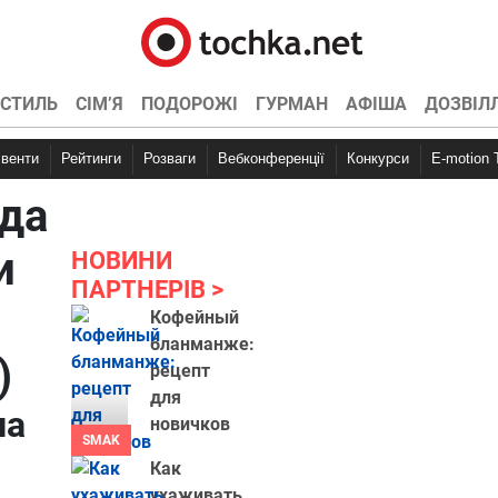
СТИЛЬ
СІМ’Я
ПОДОРОЖІ
ГУРМАН
АФІША
ДОЗВІЛ
Івенти
Рейтинги
Розваги
Вебконференції
Конкурси
E-motion
ода
и
НОВИНИ
ПАРТНЕРІВ
Кофейный
бланманже:
)
рецепт
для
ла
новичков
SMAK
Как
ухаживать