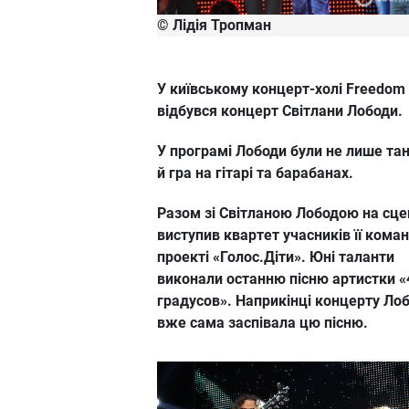
© Лідія Тропман
У київському концерт-холі Freedom
відбувся концерт Світлани Лободи.
У програмі Лободи були не лише тан
й гра на гітарі та барабанах.
Разом зі Світланою Лободою на сце
виступив квартет учасників її кома
проекті «Голос.Діти». Юні таланти
виконали останню пісню артистки «
градусов». Наприкінці концерту Ло
вже сама заспівала цю пісню.