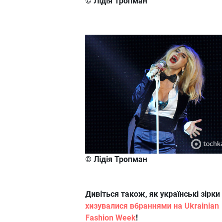
© Лідія Тропман
© Лідія Тропман
Дивіться також, як українські зірки
хизувалися вбраннями на Ukrainian
Fashion Week
!