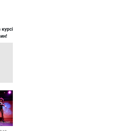
 курсі
вин!