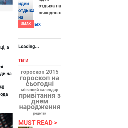
отдыха на
выходных
SMAK
Loading...
ці, а
ТЕГИ
ні
гороскоп 2015
нди на
гороскоп на
сьогодні
40
місячний календар
бода
привітання з
днем
народження
рецепти
MUST READ