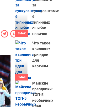
за
суккулентами:
6
типичных
ошибок
новичка
SMAK
Что такое
квиллинг:
три идеи
для
картины
SMAK
Майские
праздники:
ТОП-5
необычных
идей