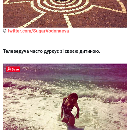
©
twitter.com/SugarVodonaeva
Телеведуча часто дуркує зі своєю дитиною.
Save