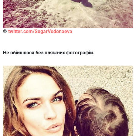
©
twitter.com/SugarVodonaeva
Не обійшлося без пляжних фотографій.