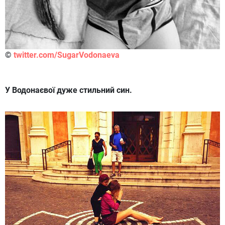
©
twitter.com/SugarVodonaeva
У Водонаєвої дуже стильний син.