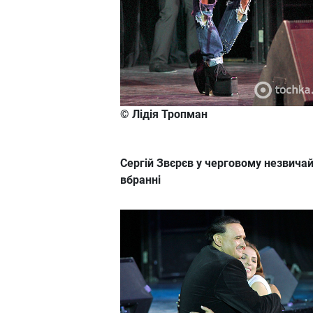
© Лідія Тропман
Сергій Звєрєв у черговому незвича
вбранні