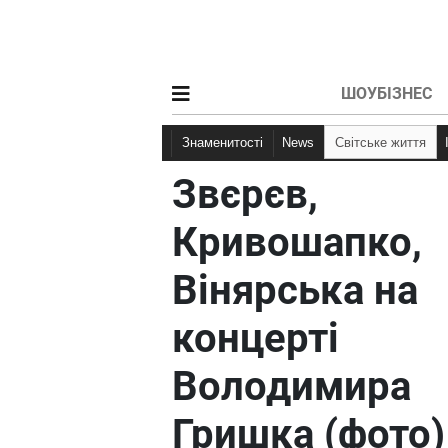
ШОУБІЗНЕС
Знаменитості
News
Світське життя
Звєрєв,
Кривошапко,
Вінярська на
концерті
Володимира
Гришка (фото)