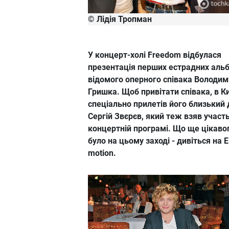
© Лідія Тропман
У концерт-холі Freedom відбулася
презентація перших естрадних аль
відомого оперного співака Володи
Гришка. Щоб привітати співака, в К
спеціально прилетів його близький 
Сергій Звєрєв, який теж взяв участь
концертній програмі. Що ще цікаво
було на цьому заході - дивіться на E
motion.