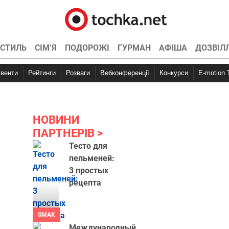
СТИЛЬ
СІМ’Я
ПОДОРОЖІ
ГУРМАН
АФІША
ДОЗВІЛ
Івенти
Рейтинги
Розваги
Вебконференції
Конкурси
E-motion
НОВИНИ
ПАРТНЕРІВ
Тесто для
пельменей:
3 простых
рецепта
SMAK
Международный