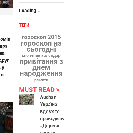
Loading...
ТЕГИ
гороскоп 2015
бомів
гороскоп на
мира
сьогодні
иїв
місячний календар
привітання з
друг
днем
 у
народження
го
рецепти
-
MUST READ
Auchan
Україна
вдев'яте
проводить
«Дерево
знань»