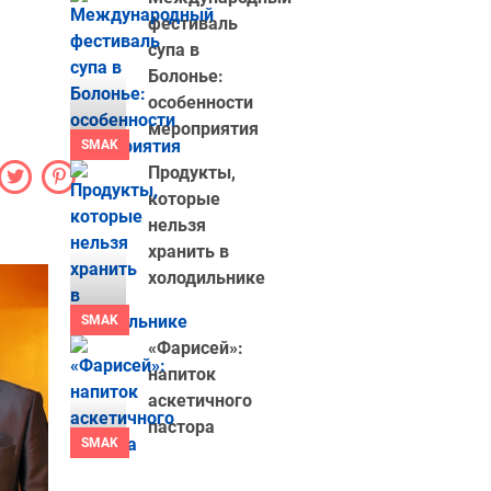
фестиваль
супа в
Болонье:
особенности
мероприятия
SMAK
Продукты,
которые
нельзя
хранить в
холодильнике
SMAK
«Фарисей»:
напиток
аскетичного
пастора
SMAK