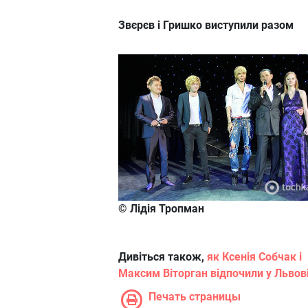
Звєрєв і Гришко виступили разом
© Лідія Тропман
Дивіться також,
як Ксенія Собчак і
Максим Віторган відпочили у Львові
Печать страницы