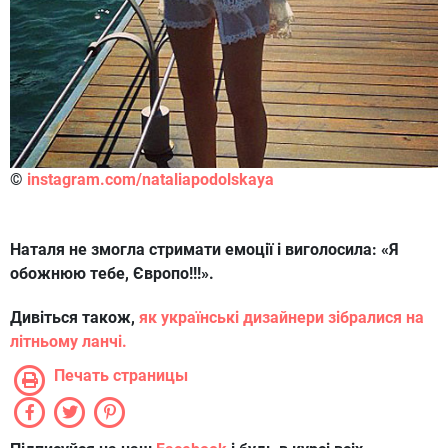
©
instagram.com/nataliapodolskaya
Наталя не змогла стримати емоції і виголосила: «Я
обожнюю тебе, Європо!!!».
Дивіться також,
як українські дизайнери зібралися на
літньому ланчі.
Печать страницы