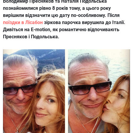
Володимир Пресняков та Наталія Подольська
познайомилися рівно 8 років тому, а цього року
вирішили відзначити цю дату по-особливому. Після
поїздки в Лісабон
зіркова парочка вирушила до Італії.
Дивіться на E-motion, як романтично відпочивають
Пресняков і Подольська.