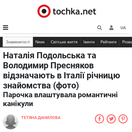
UA
Знаменитості
News
Світське життя
Івенти
Рейтинги
Розв
Наталія Подольська та
Володимир Пресняков
відзначають в Італії річницю
знайомства (фото)
Парочка влаштувала романтичні
канікули
ТЕТЯНА ДАНИЛОВА