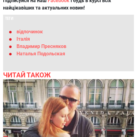
Підписуйся на наш
Facebook
і будь в курсі всіх
найцікавіших та актуальних новин!
ТЕГИ
відпочинок
Італія
Владимир Пресняков
Наталья Подольская
ЧИТАЙ ТАКОЖ