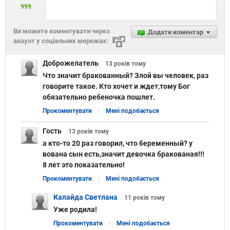
999
Ви можете коментувати через
Додати коментар
акаунт у соціальних мережах:
Доброжелатель
13 років
тому
Что значит бракованный? Злой вы человек, раз
говорите такое. Кто хочет и ждет,тому Бог
обязательно ребеночка пошлет.
Прокоментувати
Мені подобається
Гость
13 років
тому
а кто-то 20 раз говорил, что беременный? у
вована сын есть,значит девочка бракованая!!!
8 лет это показательно!
Прокоментувати
Мені подобається
Калайда Светлана
11 років
тому
Уже родила!
Прокоментувати
Мені подобається