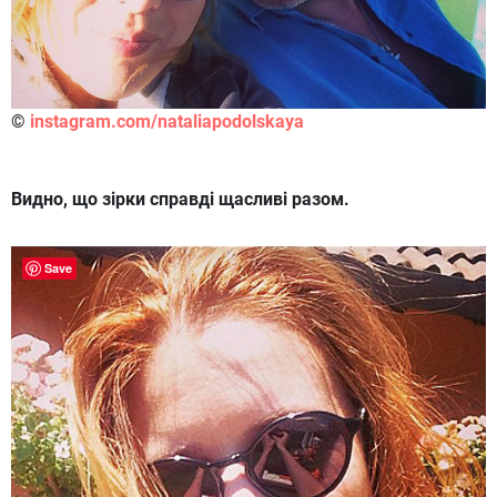
©
instagram.com/nataliapodolskaya
Видно, що зірки справді щасливі разом.
Save