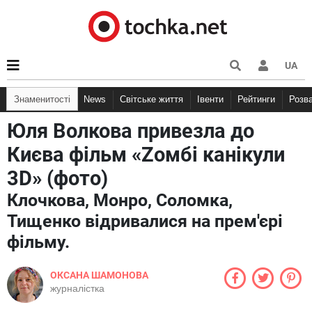
UA
Знаменитості
News
Світське життя
Івенти
Рейтинги
Розв
Юля Волкова привезла до
Києва фільм «Zомбі канікули
3D» (фото)
Клочкова, Монро, Соломка,
Тищенко відривалися на прем'єрі
фільму.
ОКСАНА ШАМОНОВА
журналістка