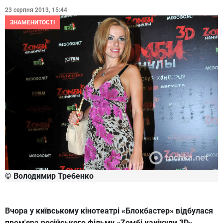
23 серпня 2013, 15:44
ЗНАМЕНИТОСТІ
© Володимир Требенко
Вчора у київському кінотеатрі «Блокбастер» відбулася
прем'єра російського фільму «Zомбі канікули 3D»,