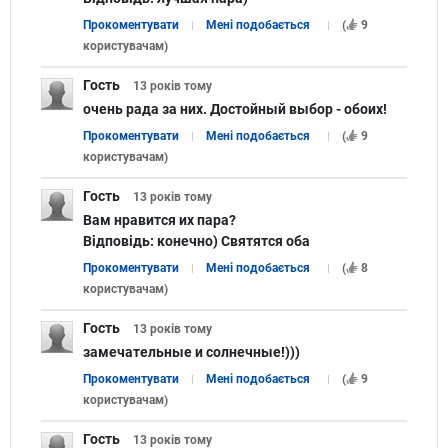
Прокоментувати
Мені подобається
(
9
користувачам
)
Гость
13 років
тому
очень рада за них. Достойный выбор - обоих!
Прокоментувати
Мені подобається
(
9
користувачам
)
Гость
13 років
тому
Вам нравится их пара?
Відповідь:
конечно) Святятся оба
Прокоментувати
Мені подобається
(
8
користувачам
)
Гость
13 років
тому
замечательные и солнечные!)))
Прокоментувати
Мені подобається
(
9
користувачам
)
Гость
13 років
тому