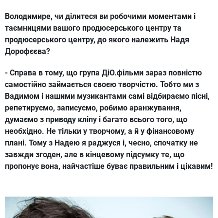
Володимире, чи ділитеся ви робочими моментами і
таємницями вашого продюсерського центру та
продюсерського центру, до якого належить Надя
Дорофєєва?
- Справа в тому, що група ДіО.фільми зараз повністю
самостійно займається своєю творчістю. Тобто ми з
Вадимом і нашими музикантами самі відбираємо пісні,
репетируємо, записуємо, робимо аранжування,
думаємо з приводу кліпу і багато всього того, що
необхідно. Не тільки у творчому, а й у фінансовому
плані. Тому з Надею я раджуся і, чесно, спочатку не
завжди згоден, але в кінцевому підсумку те, що
пропонує вона, найчастіше буває правильним і цікавим!