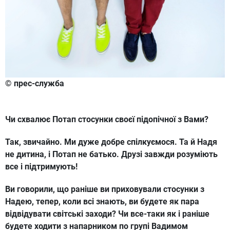
© прес-служба
Чи схвалює Потап стосунки своєї підопічної з Вами?
Так, звичайно. Ми дуже добре спілкуємося. Та й Надя
не дитина, і Потап не батько. Друзі завжди розуміють
все і підтримують!
Ви говорили, що раніше ви приховували стосунки з
Надею, тепер, коли всі знають, ви будете як пара
відвідувати світські заходи? Чи все-таки як і раніше
будете ходити з напарником по групі Вадимом