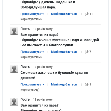
Відповідь:
Да,очень. Наденька и
Володя,лучшая пара.
Прокоментувати
Мені подобається
(
11
користувачам
)
Гость
13 років
тому
Вам нравится их пара?
Відповідь:
Очень!Офигенные Надя и Вова! Дай
Бог им счастья и благополучия!
Прокоментувати
Мені подобається
(
7
користувачам
)
Гость
13 років
тому
Сможешь,захочешь и будешь!А куда ты
денесся!
Прокоментувати
Мені подобається
(
1
користувачу
)
Гость
13 років
тому
Вам нравится их пара?
Відповідь:
лучшая пара)