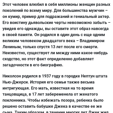
Этот человек влюбил в себя миллионы женщин разных
поколений по всему миру. Для большинства мужчин –
он кумир, пример для подражаний и гениальный актер.
Его воистину дьявольские черты невозможно забыть –
увидев его однажды, вы оставите этот образ навсегда
в своей памяти. Он родился в один день с еще одним
великим человеком двадцатого века – Владимиром
Лениным, только спустя 13 лет после его смерти.
Неизвестно, существует ли между ними какое-нибудь
сходство, но этот факт определенно добавляет
загадочности в его биографию.
Николсон родился в 1937 году в городке Нептун штата
Нью-Джерси. История его семьи также весьма
интригующая. Его мать, известная на то время
танцовщица, в 17 лет забеременела от женатого
поклонника. Чтобы избежать позора, ребенка было
решено оставить бабушке Джека в качестве ее же
сына. Таким образом, в течение многих лет Джек жил