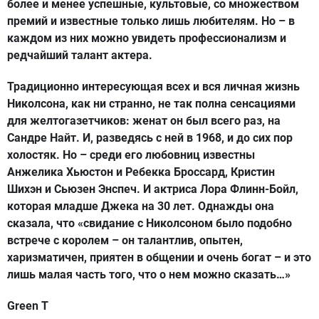
более и менее успешные, культовые, со множеством
премий и известные только лишь любителям. Но – в
каждом из них можно увидеть профессионализм и
редчайший талант актера.
Традиционно интересующая всех и вся личная жизнь
Николсона, как ни странно, не так полна сенсациями
для желтогазетчиков: женат он был всего раз, на
Сандре Найт. И, разведясь с ней в 1968, и до сих пор
холостяк. Но – среди его любовниц известны
Анжелика Хьюстон и Ребекка Броссард, Кристин
Шихэн и Сьюзен Энспеч. И актриса Лора Флинн-Бойл,
которая младше Джека на 30 лет. Однажды она
сказала, что «свидание с Николсоном было подобно
встрече с королем – он талантлив, опытен,
харизматичен, приятен в общении и очень богат – и это
лишь малая часть того, что о нем можно сказать…»
Green T