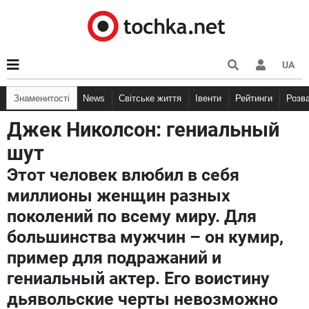
UA
Знаменитості
News
Світське життя
Івенти
Рейтинги
Розв
Джек Николсон: гениальный
шут
Этот человек влюбил в себя
миллионы женщин разных
поколений по всему миру. Для
большинства мужчин – он кумир,
пример для подражаний и
гениальный актер. Его воистину
дьявольские черты невозможно