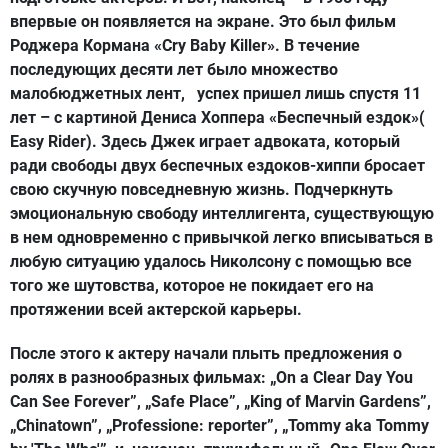
впервые он появляется на экране. Это был фильм
Роджера Кормана «Cry Baby Killer». В течение
последующих десяти лет было множество
малобюджетных лент, успех пришел лишь спустя 11
лет – с картиной Дениса Хоппера «Беспечный ездок»(
Easy Rider). Здесь Джек играет адвоката, который
ради свободы двух беспечных ездоков-хиппи бросает
свою скучную повседневную жизнь. Подчеркнуть
эмоциональную свободу интеллигента, существующую
в нем одновременно с привычкой легко вписываться в
любую ситуацию удалось Николсону с помощью все
того же шутовства, которое не покидает его на
протяжении всей актерской карьеры.
После этого к актеру начали плыть предложения о
ролях в разнообразных фильмах: „On a Clear Day You
Can See Forever”, „Safe Place”, „King of Marvin Gardens”,
„Chinatown”, „Professione: reporter”, „Tommy aka Tommy