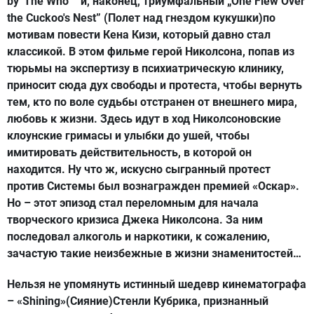
by 'The Who'” и, наконец, триумфальный „One Flew Over
the Cuckoo's Nest” (Полет над гнездом кукушки)по
мотивам повести Кена Кизи, который давно стал
классикой. В этом фильме герой Николсона, попав из
тюрьмы на экспертизу в психиатрическую клинику,
приносит сюда дух свободы и протеста, чтобы вернуть
тем, кто по воле судьбы отстранен от внешнего мира,
любовь к жизни. Здесь идут в ход Николсоновские
клоунские гримасы и улыбки до ушей, чтобы
имитировать действительность, в которой он
находится. Ну что ж, искусно сыгранный протест
против Системы был вознагражден премией «Оскар».
Но – этот эпизод стал переломным для начала
творческого кризиса Джека Николсона. За ним
последовал алкоголь и наркотики, к сожалению,
зачастую такие неизбежные в жизни знаменитостей…
Нельзя не упомянуть истинный шедевр кинематографа
– «Shining»(Сияние)Стенли Кубрика, признанный