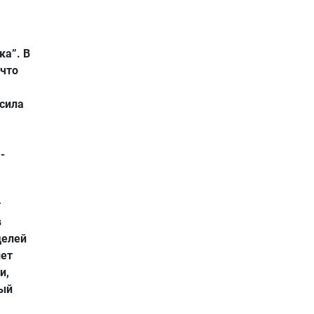
ка”. В
 что
 сила
-
,
т
в
делей
нет
и,
вый