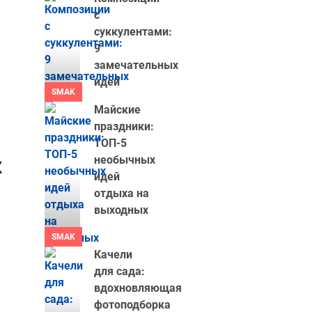
с
суккулентами:
9
замечательных
идей
SMAK
Майские
праздники:
ТОП-5
х
необычных
идей
отдыха на
выходных
SMAK
Качели
для сада:
вдохновляющая
фотоподборка