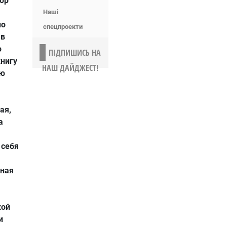
тор
Наші
но
спецпроекти
 в
о
ПІДПИШИСЬ НА
книгу
НАШ ДАЙДЖЕСТ!
ою
ая,
а
 себя
вная
кой
и