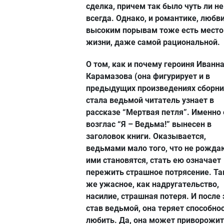
сделка, причем так было чуть ли не
всегда. Однако, и романтике, любви
высоким порывам тоже есть место
жизни, даже самой рациональной.
О том, как и почему героиня Иванн
Карамазова (она фигурирует и в
предыдущих произведениях сборни
стала ведьмой читатель узнает в
рассказе “Мертвая петля”. Именно 
возглас “Я – Ведьма!” вынесен в
заголовок книги. Оказывается,
ведьмами мало того, что не рожда
ими становятся, стать ею означает
пережить страшное потрясение. Та
же ужасное, как надругательство,
насилие, страшная потеря. И после 
став ведьмой, она теряет способно
любить. Да, она может приворожи