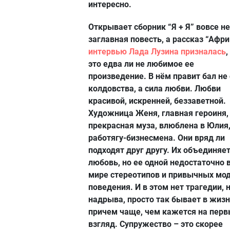
интересно.
Открывает сборник “Я + Я” вовсе не
заглавная повесть, а рассказ “Афри
интервью Лада Лузина призналась
,
это едва ли не любимое ее
произведение. В нём правит бал не
колдовства, а сила любви. Любви
красивой, искренней, беззаветной.
Художница Женя, главная героиня, 
прекрасная муза, влюблена в Юлия
работягу-бизнесмена. Они вряд ли
подходят друг другу. Их объединяе
любовь, но ее одной недостаточно 
мире стереотипов и привычных мо
поведения. И в этом нет трагедии, 
надрыва, просто так бывает в жизн
причем чаще, чем кажется на пер
взгляд. Супружество – это скорее