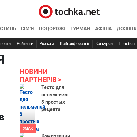
СТИЛЬ
СІМ’Я
ПОДОРОЖІ
ГУРМАН
АФІША
ДОЗВІЛ
Івенти
Рейтинги
Розваги
Вебконференції
Конкурси
E-motion
Я
НОВИНИ
ПАРТНЕРІВ
Тесто для
пельменей:
3 простых
рецепта
в
SMAK
Композиции