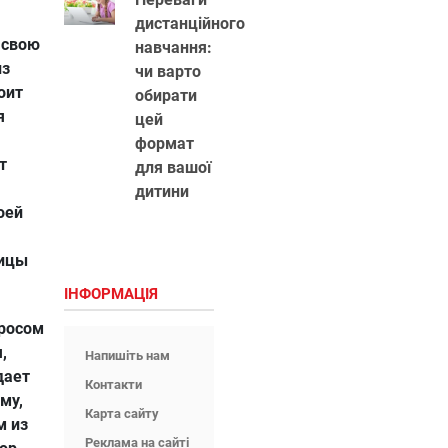
дистанційного
 свою
навчання:
из
чи варто
оит
обирати
я
цей
формат
т
для вашої
дитини
оей
ницы
ІНФОРМАЦІЯ
просом
,
Напишіть нам
дает
Контакти
му,
Карта сайту
м из
Реклама на сайті