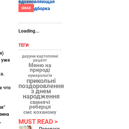
SMAK
Loading...
ТЕГИ
я)
деруни картопляні
а уже
рецепт
Меню на
природі
а.
нумерологія
прикольні
поздоровлення
е что
з днем
народження
свинячі
реберця
ия”
смс коханому
зина
MUST READ
,
Переваги