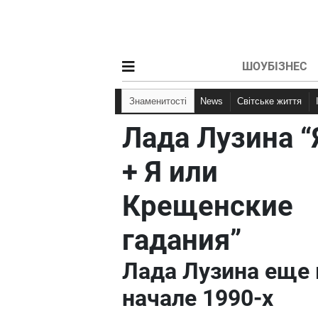
ШОУБІЗНЕС
Знаменитості
News
Світське життя
Лада Лузина “
+ Я или
Крещенские
гадания”
Лада Лузина еще 
начале 1990-х