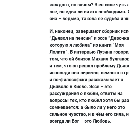
каждого, но зачем? В ее силе чуть 
всё, но едва ли ей это необходимо. 
она – ведьма, такова ее судьба и ж
И, наконец, завершают сборник ис
“Дьявол на пенсии” и эссе “Девочка
которую я любила” из книги “Моя
Лолита”. В интервью Лузина говори
том, что ей близок Михаил Булгако
и тем, что он решал проблему Дьяв
исповеди она лирично, немного с г
и по-философски рассказывает о
Дьяволе в Киеве. Эссе – это
рассуждения о любви, ответы на
вопросы тех, кто любил хотя бы раз
сомневается: а было ли у него это
сильное чувство, и в чём его сила, и
всегда ли Бог – это Любовь.