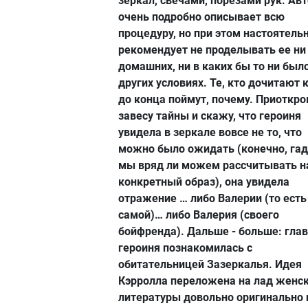
зеркал, свечами, порезами рук. Ав
очень подробно описывает всю
процедуру, но при этом настоятель
рекомендует не проделывать ее ни
домашних, ни в каких бы то ни был
других условиях. Те, кто дочитают 
до конца поймут, почему. Приоткр
завесу тайны и скажу, что героиня
увидела в зеркале вовсе не то, что
можно было ожидать (конечно, гад
мы вряд ли можем рассчитывать н
конкретный образ), она увидела
отражение … либо Валерии (то есть
самой)… либо Валерия (своего
бойфренда). Дальше - больше: гла
героиня познакомилась с
обитательницей Зазеркалья. Идея
Кэрролла переложена на лад женс
литературы довольно оригинально 