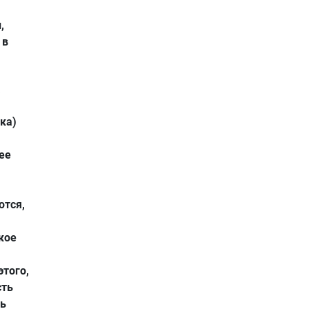
,
 в
а
ка)
ее
ются,
кое
этого,
сть
ть