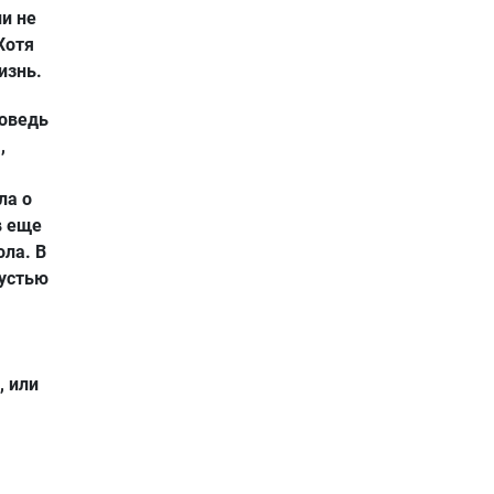
ли не
Хотя
изнь.
поведь
,
ла о
в еще
ола. В
рустью
, или