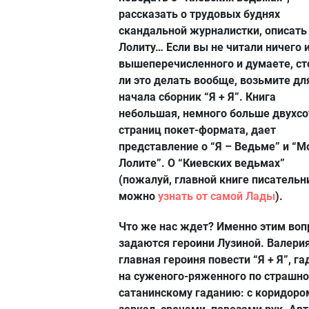
рассказать о трудовых буднях
скандальной журналистки, описать
Лолиту… Если вы не читали ничего 
вышеперечисленного и думаете, ст
ли это делать вообще, возьмите дл
начала сборник “Я + Я”. Книга
небольшая, немного больше двухсо
страниц покет-формата, дает
представление о “Я – Ведьме” и “М
Лолите”. О “Киевских ведьмах”
(пожалуй, главной книге писатель
можно
узнать от самой Лады
).
Что же нас ждет? Именно этим во
задаются героини Лузиной. Валерия
главная героиня повести “Я + Я”, га
на суженого-ряженного по страшно
сатанинскому гаданию: с коридоро