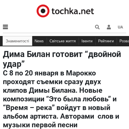
UA
Знаменитості
News
Світське життя
Івенти
Рейтинги
Розв
Дима Билан готовит “двойной
удар”
С 8 по 20 января в Марокко
проходят съемки сразу двух
клипов Димы Билана. Новые
композиции “Это была любовь” и
“Время – река” войдут в новый
альбом артиста. Авторами слов и
музыки первой песни