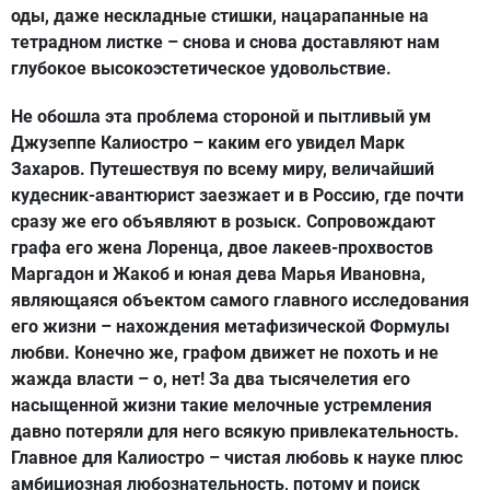
оды, даже нескладные стишки, нацарапанные на
тетрадном листке – снова и снова доставляют нам
глубокое высокоэстетическое удовольствие.
Не обошла эта проблема стороной и пытливый ум
Джузеппе Калиостро – каким его увидел Марк
Захаров. Путешествуя по всему миру, величайший
кудесник-авантюрист заезжает и в Россию, где почти
сразу же его объявляют в розыск. Сопровождают
графа его жена Лоренца, двое лакеев-прохвостов
Маргадон и Жакоб и юная дева Марья Ивановна,
являющаяся объектом самого главного исследования
его жизни – нахождения метафизической Формулы
любви. Конечно же, графом движет не похоть и не
жажда власти – о, нет! За два тысячелетия его
насыщенной жизни такие мелочные устремления
давно потеряли для него всякую привлекательность.
Главное для Калиостро – чистая любовь к науке плюс
амбициозная любознательность, потому и поиск