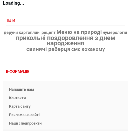
Loading...
ТЕГИ
Меню на природі
деруни картопляні рецепт
нумерологія
прикольні поздоровлення з днем
народження
свинячі реберця
смс коханому
ІНФОРМАЦІЯ
Напишіть нам
Контакти
Карта сайту
Реклама на сайті
Наші спецпроекти