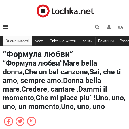
UA
Знаменитості
News
Світське життя
Івенти
Рейтинги
Розв
“Формула любви”
“Формула любви”Mare bella
donna,Che un bel canzone,Sai, che ti
amo, sempre amo.Donna bella
mare,Credere, cantare ,Dammi il
momento,Che mi piace piu` !Uno, uno,
uno, un momento,Uno, uno, uno