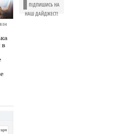
ПІДПИШИСЬ НА
НАШ ДАЙДЖЕСТ!
8:04
ька
 в
е
не