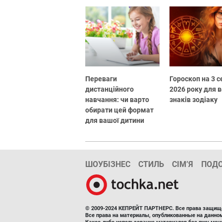
Переваги
Гороскоп на 3 
дистанційного
2026 року для в
навчання: чи варто
знаків зодіаку
обирати цей формат
для вашої дитини
ШОУБІЗНЕС
СТИЛЬ
СІМ’Я
ПОД
© 2009-2024 КЕПРЕЙТ ПАРТНЕРС. Все права защищ
Все права на материалы, опубликованные на данн