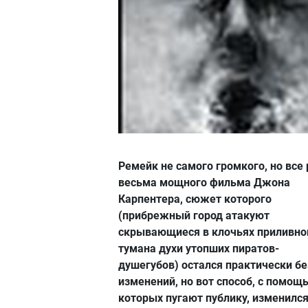
Ремейк не самого громкого, но все
весьма мощного фильма Джона
Карпентера, сюжет которого
(прибрежный город атакуют
скрывающиеся в клочьях приливно
тумана духи утопших пиратов-
душегубов) остался практически бе
изменений, но вот способ, с помощ
которых пугают публику, изменился