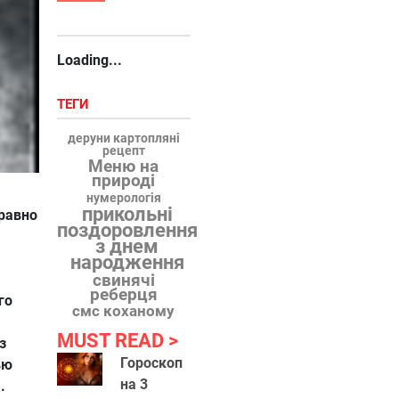
Loading...
ТЕГИ
деруни картопляні
рецепт
Меню на
природі
нумерологія
прикольні
 равно
поздоровлення
з днем
народження
свинячі
реберця
го
смс коханому
MUST READ
з
Гороскоп
ью
на 3
.