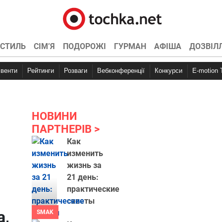
СТИЛЬ
СІМ’Я
ПОДОРОЖІ
ГУРМАН
АФІША
ДОЗВІЛ
Івенти
Рейтинги
Розваги
Вебконференції
Конкурси
E-motion
НОВИНИ
ПАРТНЕРІВ
Как
изменить
жизнь за
21 день:
практические
советы
а,
SMAK