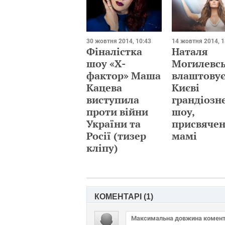
30 жовтня 2014, 10:43
14 жовтня 2014, 1
Фіналістка
Наталя
шоу «Х-
Могилевс
фактор» Маша
влаштовує
Кацева
Києві
виступила
грандіозн
проти війни
шоу,
України та
присвяче
Росії (тизер
мамі
кліпу)
КОМЕНТАРІ (
1
)