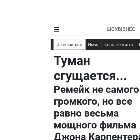
ШОУБІЗНЕС
Знаменитості
News
Світське життя
Туман
сгущается...
Ремейк не самого
громкого, но все
равно весьма
мощного фильма
Джона Карпентер