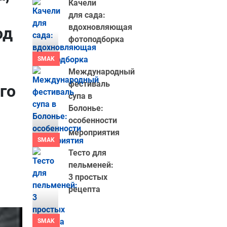
Качели
для сада:
вдохновляющая
од
фотоподборка
SMAK
Международный
фестиваль
го
супа в
Болонье:
особенности
мероприятия
SMAK
Тесто для
пельменей:
3 простых
рецепта
SMAK