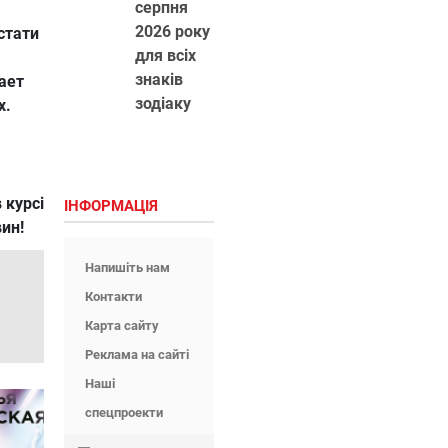
серпня
,
2026 року
стати
для всіх
знаків
ает
зодіаку
х.
 курсі
ІНФОРМАЦІЯ
вин!
Напишіть нам
Контакти
Карта сайту
Реклама на сайті
Наші
спецпроекти