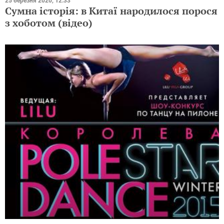
25 березня 2020, 12:33
Сумна історія: в Китаї народилося порося
з хоботом (відео)