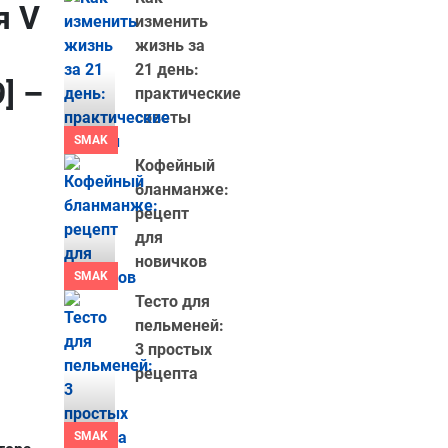
я V
изменить
жизнь за
21 день:
] –
практические
советы
SMAK
Кофейный
бланманже:
рецепт
для
новичков
SMAK
Тесто для
пельменей:
3 простых
рецепта
SMAK