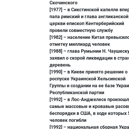
Скочинского
[1977]
– в Сикстинской капелле впе
папа римский и глава англиканской
церкви епископ Кентерберийский
провели совместную службу
[1982]
– население Китая превысил
отметку миллиард человек
[1988]
– глава Румынии Н. Чаушеск
заявил о скорой ликвидации в стра
деревень
[1990]
– в Киеве принято решение о
роспуске Украинской Хельсинской
Группы и создании на ее базе Укра
Республиканской партии
[1992]
– в Лос-Анджелесе произош
самые массовые и кровавые расо
беспорядки в США, в ходе которых 
человек погибли
[1992]
– национальная сборная Укр