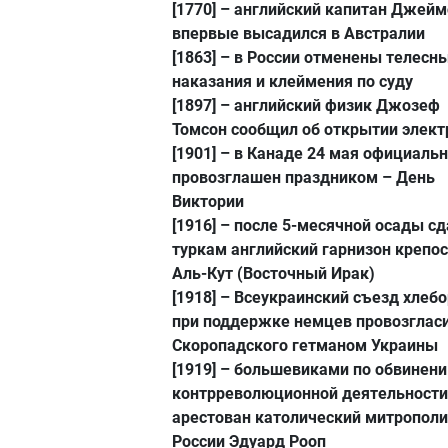
[1770]
– английский капитан Джейм
впервые высадился в Австралии
[1863]
– в России отменены телесн
наказания и клеймения по суду
[1897]
– английский физик Джозеф
Томсон сообщил об открытии элект
[1901]
– в Канаде 24 мая официаль
провозглашен праздником – День
Виктории
[1916]
– после 5-месячной осады сд
туркам английский гарнизон крепо
Аль-Кут (Восточный Ирак)
[1918]
– Всеукраинский съезд хлеб
при поддержке немцев провозгласи
Скоропадского гетманом Украины
[1919]
– большевиками по обвинени
контрреволюционной деятельности
арестован католический митрополи
России Эдуард Рооп