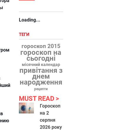
тора
пы
Loading...
ТЕГИ
гороскоп 2015
тром
гороскоп на
сьогодні
місячний календар
привітання з
днем
с
народження
йший
рецепти
MUST READ
Гороскоп
на 2
ив
серпня
анию
2026 року