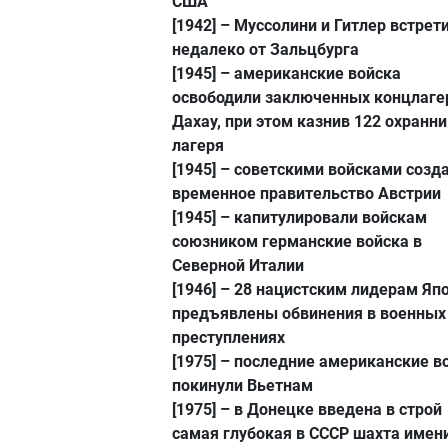
США
[1942]
– Муссолини и Гитлер встрет
недалеко от Зальцбурга
[1945]
– американские войска
освободили заключенных концлаге
Дахау, при этом казнив 122 охранн
лагеря
[1945]
– советскими войсками созд
временное правительство Австрии
[1945]
– капитулировали войскам
союзником германские войска в
Северной Италии
[1946]
– 28 нацистским лидерам Яп
предъявлены обвинения в военных
преступлениях
[1975]
– последние американские в
покинули Вьетнам
[1975]
– в Донецке введена в строй
самая глубокая в СССР шахта имен