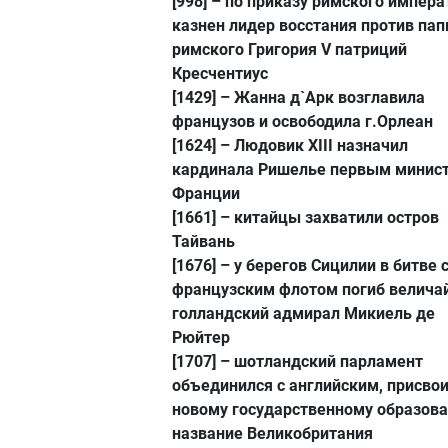
[998]
– по приказу римского импера
казнен лидер восстания против па
римского Григория V патриций
Кресчентиус
[1429]
– Жанна д`Aрк возглавила
французов и освободила г.Орлеан
[1624]
– Людовик XIII назначил
кардинала Ришелье первым минис
Франции
[1661]
– китайцы захватили остров
Тайвань
[1676]
– у берегов Сицилии в битве 
французским флотом погиб велича
голландский адмирал Микиель де
Рюйтер
[1707]
– шотландский парламент
объединился с английским, присво
новому государственному образов
название Великобритания