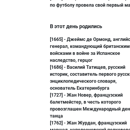
по футболу провела свой первый м
В этот день родились
[1665] -
Джеймс де Ормонд
, англий
генерал, командующий британским
войсками в войне за Испанское
наследство, герцог
[1686] -
Василий Татищев
, русский
историк, составитель первого русск
энциклопедического словаря,
основатель Екатеринбурга
[1727] -
Жан Новер
, французский
балетмейстер, в честь которого
провозглашен Международный ден
танца
[1762] -
Жан Журдан
, французский
маршал, наполеоновский полководе