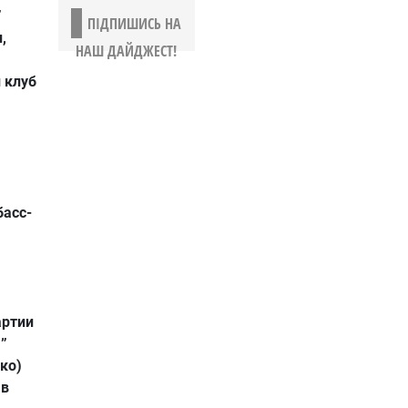
”
ПІДПИШИСЬ НА
,
НАШ ДАЙДЖЕСТ!
 клуб
асс-
артии
”
ко)
 в