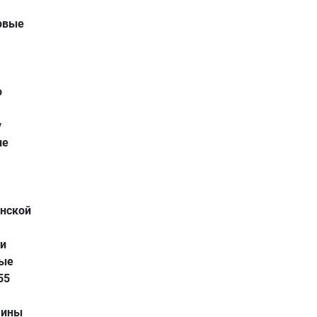
рвые
о
у
не
инской
ли
вые
55
аины