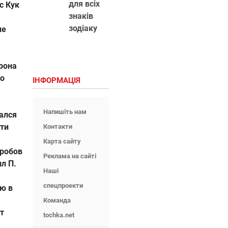
для всіх
с Кук
знаків
зодіаку
ые
рона
но
ІНФОРМАЦІЯ
Напишіть нам
ался
сти
Контакти
Карта сайту
оробов
Реклама на сайті
л П.
Наші
спецпроекти
ю в
Команда
т
tochka.net