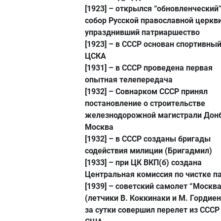
[1923]
– открылся “обновленческий
собор Русской православной церкви
упразднивший патриаршество
[1923]
– в СССР основан спортивный
ЦСКА
[1931]
– в СССР проведена первая
опытная телепередача
[1932]
– Совнарком СССР принял
постановление о строительстве
железнодорожной магистрали Донб
Москва
[1932]
– в СССР созданы бригады
содействия милиции (Бригадмил)
[1933]
– при ЦК ВКП(б) создана
Центральная комиссия по чистке п
[1939]
– советский самолет “Москва
(летчики В. Коккинаки и М. Гордиен
за сутки совершил перелет из СССР