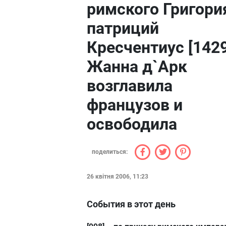
римского Григори
патриций
Кресчентиус [1429
Жанна д`Aрк
возглавила
французов и
освободила
поделиться:
26 квітня 2006, 11:23
События в этот день