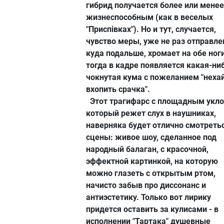
гибрид получается более или менее
жизнеспособным (как в веселых
"Приспівках"). Но и тут, случается,
чувство меры, уже не раз отправле
куда подальше, хромает на обе ноги
тогда в кадре появляется какая-ни
чокнутая кума с пожеланием "неха
вхопить срачка".
Этот трагифарс с площадным укло
который режет слух в наушниках,
наверняка будет отлично смотретьс
сцены: живое шоу, сделанное под
народный балаган, с красочной,
эффектной картинкой, на которую
можно глазеть с открытым ртом,
начисто забыв про диссонанс и
антиэстетику. Только вот лирику
придется оставить за кулисами - в
исполнении "Тартака" душевные