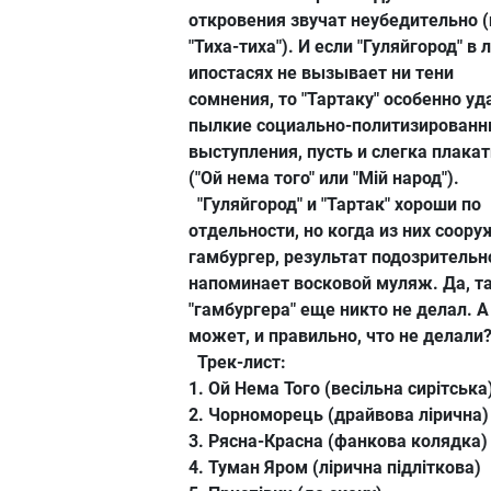
откровения звучат неубедительно 
"Тиха-тиха"). И если "Гуляйгород" в
ипостасях не вызывает ни тени
сомнения, то "Тартаку" особенно у
пылкие социально-политизирован
выступления, пусть и слегка плака
("Ой нема того" или "Мій народ").
"Гуляйгород" и "Тартак" хороши по
отдельности, но когда из них соор
гамбургер, результат подозрительн
напоминает восковой муляж. Да, т
"гамбургера" еще никто не делал. А
может, и правильно, что не делали?
Трек-лист:
1. Ой Нема Того (весільна сирітська
2. Чорноморець (драйвова лірична)
3. Рясна-Красна (фанкова колядка)
4. Туман Яром (лірична підліткова)