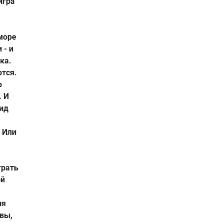
игра
море
 - и
ка.
ются.
о
. И
вид
 Или
грать
ой
ля
вы,