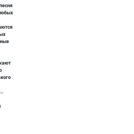
(песня
 любых
даются
ных
тные
ужают
о
акого
..
)