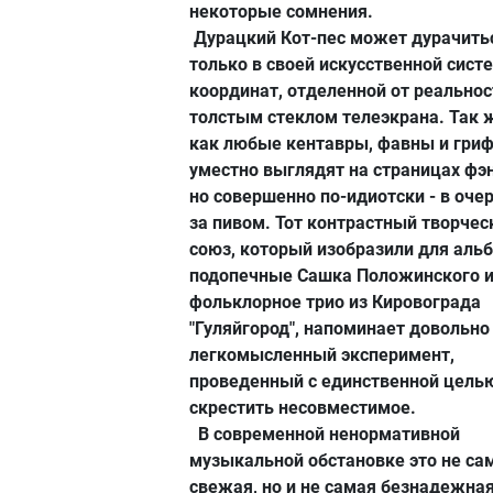
некоторые сомнения.
Дурацкий Кот-пес может дурачить
только в своей искусственной сист
координат, отделенной от реальнос
толстым стеклом телеэкрана. Так 
как любые кентавры, фавны и гри
уместно выглядят на страницах фэн
но совершенно по-идиотски - в оче
за пивом. Тот контрастный творчес
союз, который изобразили для аль
подопечные Сашка Положинского 
фольклорное трио из Кировограда
"Гуляйгород", напоминает довольно
легкомысленный эксперимент,
проведенный с единственной целью
скрестить несовместимое.
В современной ненормативной
музыкальной обстановке это не са
свежая, но и не самая безнадежна