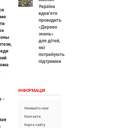
Україна
ся
вдев'яте
еме
проводить
ти
«Дерево
же
знань»
фоны
для дітей,
тези,
які
реди
потребують
кий
підтримки
бома
и
ІНФОРМАЦІЯ
 -
Напишіть нам
Контакти
мая
Карта сайту
я