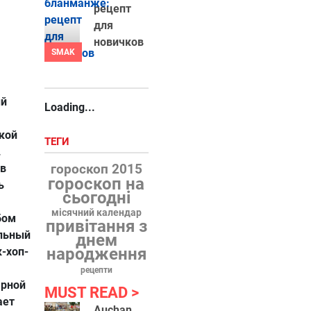
рецепт
для
новичков
SMAK
ый
Loading...
кой
ТЕГИ
.
гороскоп 2015
 в
гороскоп на
ь
сьогодні
місячний календар
бом
привітання з
альный
днем
народження
к-хоп-
рецепти
ярной
MUST READ
ает
Auchan