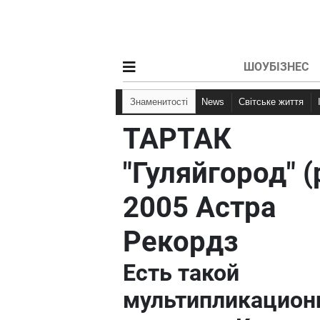
ШОУБІЗНЕС
Знаменитості
News
Світське життя
ТАРТАК
"Гуляйгород" (
2005 Астра
Рекордз
Есть такой
мультипликацио