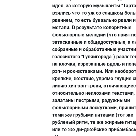
идея, за которую музыканты "Тарта
взялись что-то уж со слишком бол
рвением, то есть буквально рвали и
метали. В результате колоритные
фольклорные мелодии (что приятно
затасканные и общедоступные, а л
собранные и обработанные участн
голосистого "Гуляйгорода") разлете
на клочки, изрезанные вдоль и поп
рэп- и рок-вставками. Или наоборот
крепкие, жесткие, упрямо гнущие 
линию хип-хоп-треки, отличающиес
относительно неплохими текстами,
залатаны пестрыми, радужными
фольклорными лоскутками, приши
теми же грубыми нитками (тот же
рубленый ритм, те же жирные гит
или те же ди-джейские прибамбасы