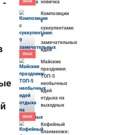
 -
новичка
SMAK
Композиции
с
суккулентами:
9
замечательных
в
идей
SMAK
Майские
праздники:
ТОП-5
ные
необычных
идей
отдыха на
ый
выходных
SMAK
Кофейный
бланманже: