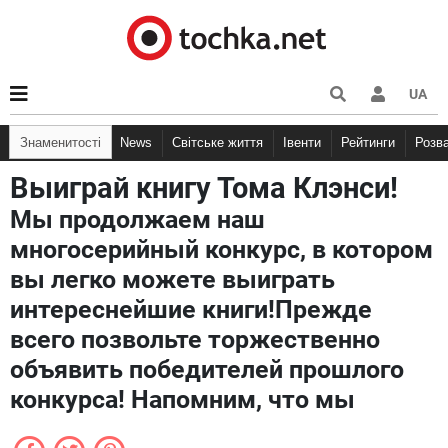
UA
Знаменитості
News
Світське життя
Івенти
Рейтинги
Розв
Выиграй книгу Тома Клэнси!
Мы продолжаем наш
многосерийный конкурс, в котором
вы легко можете выиграть
интереснейшие книги!Прежде
всего позвольте торжественно
объявить победителей прошлого
конкурса! Напомним, что мы