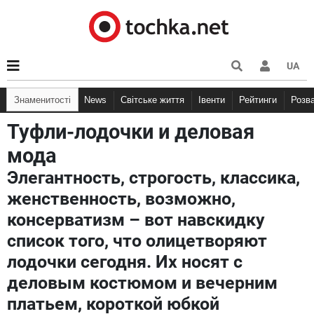
UA
Знаменитості
News
Світське життя
Івенти
Рейтинги
Розв
Туфли-лодочки и деловая
мода
Элегантность, строгость, классика,
женственность, возможно,
консерватизм – вот навскидку
список того, что олицетворяют
лодочки сегодня. Их носят с
деловым костюмом и вечерним
платьем, короткой юбкой