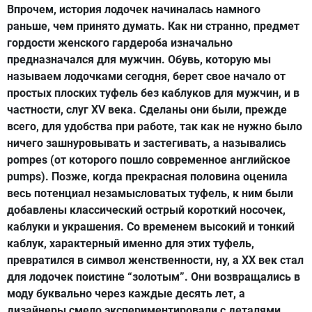
Впрочем, история лодочек начиналась намного
раньше, чем принято думать. Как ни странно, предмет
гордости женского гардероба изначально
предназначался для мужчин. Обувь, которую мы
называем лодочками сегодня, берет свое начало от
простых плоских туфель без каблуков для мужчин, и в
частности, слуг XV века. Сделаны они были, прежде
всего, для удобства при работе, так как не нужно было
ничего зашнуровывать и застегивать, а назывались
pompes (от которого пошло современное английское
pumps). Позже, когда прекрасная половина оценила
весь потенциал незамысловатых туфель, к ним были
добавлены классический острый короткий носочек,
каблуки и украшения. Со временем высокий и тонкий
каблук, характерный именно для этих туфель,
превратился в символ женственности, ну, а ХХ век стал
для лодочек поистине “золотым”. Они возвращались в
моду буквально через каждые десять лет, а
дизайнеры смело экспериментировали с деталями.