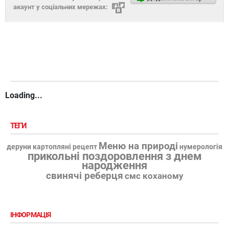
акаунт у соціальних мережах:
Loading...
ТЕГИ
Меню на природі
деруни картопляні рецепт
нумерологія
прикольні поздоровлення з днем
народження
свинячі реберця
смс коханому
ІНФОРМАЦІЯ