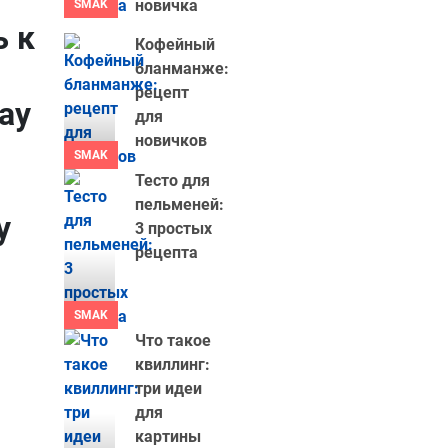
новичка
SMAK
ь к
Кофейный
бланманже:
рецепт
ay
для
новичков
SMAK
Тесто для
пельменей:
у
3 простых
рецепта
SMAK
Что такое
квиллинг:
три идеи
для
картины