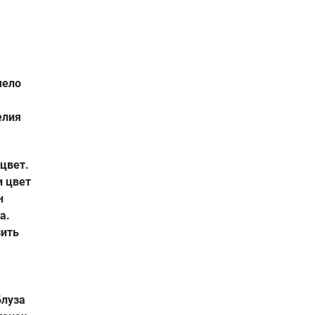
мело
елия
цвет.
и цвет
н
а.
зить
Блуза