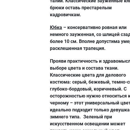
талии. Классические зауженные кн
брюки оставь престарелым
кадровичкам.
Юбка
– консервативно ровная или
немного зауженная, со шлицей сза
более 10 см. Вполне допустима ум
расклешенная трапеция.
Прояви практичность и здравомысл
выборе цвета и состава ткани.
Классические цвета для делового
костюма: серый, бежевый, темно-с
глубоко-бордовый, коричневый. С
осторожностью нужно относиться 
черному – этот универсальный цве
идеально подходит только девушк
зимнего типа. Зеленый при
искусственном освещении может