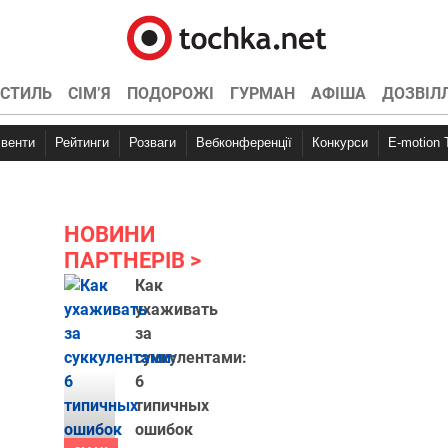
СТИЛЬ
СІМ’Я
ПОДОРОЖІ
ГУРМАН
АФІША
ДОЗВІЛ
Івенти
Рейтинги
Розваги
Вебконференції
Конкурси
E-motion
НОВИНИ
ПАРТНЕРІВ
Как
ухаживать
за
суккулентами:
6
типичных
ошибок