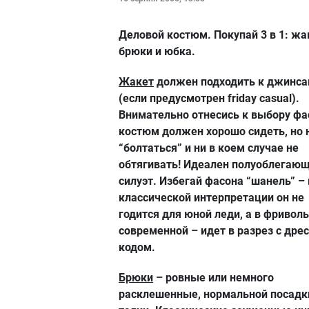
Деловой костюм.
Покупай 3 в 1: жа
брюки и юбка.
Жакет
должен подходить к джинс
(если предусмотрен friday casual).
Внимательно отнесись к выбору фа
костюм должен хорошо сидеть, но 
“болтаться” и ни в коем случае не
обтягивать! Идеален полуоблегаю
силуэт. Избегай фасона “шанель” – 
классической интерпретации он не
годится для юной леди, а в фривол
современной – идет в разрез с дрес
кодом.
Брюки
– ровные или немного
расклешенные, нормальной посадк