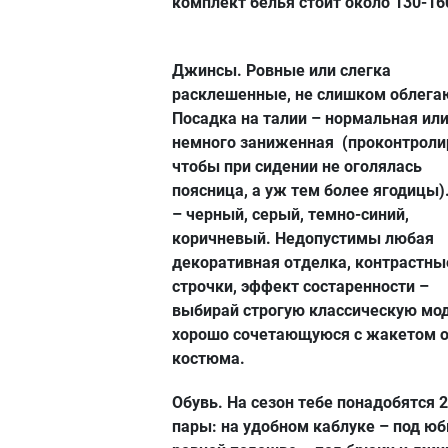
комплект белья стоит около 130-160
Джинсы.
Ровные или слегка
расклешенные, не слишком облега
Посадка на талии – нормальная ил
немного заниженная (проконтроли
чтобы при сидении не оголялась
поясница, а уж тем более ягодицы)
– черный, серый, темно-синий,
коричневый. Недопустимы любая
декоративная отделка, контрастны
строчки, эффект состаренности –
выбирай строгую классическую мод
хорошо сочетающуюся с жакетом 
костюма.
Обувь.
На сезон тебе понадобятся 2
пары: на удобном каблуке – под юбк