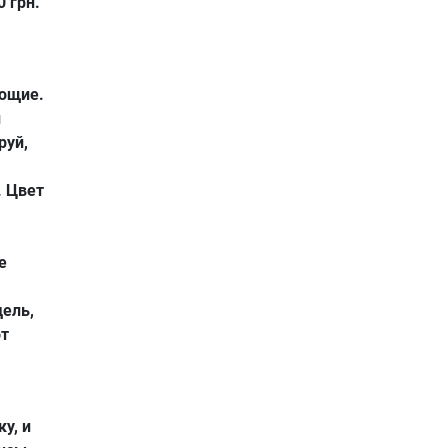
 грн.
ющие.
и
руй,
. Цвет
е
ель,
от
у, и