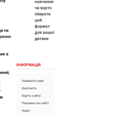
изу
навчання:
чи варто
обирати
цей
формат
ди не
для вашої
еренно
дитини
ие в
ІНФОРМАЦІЯ
иний,
Напишіть нам
к
Контакти
т
Карта сайту
ам
Реклама на сайті
Наші