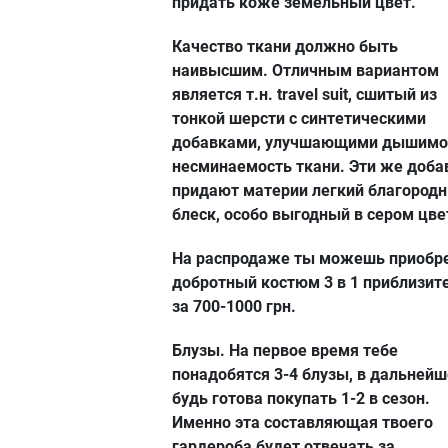
придать коже земельный цвет.
Качество ткани должно быть
наивысшим. Отличным вариантом
является т.н. travel suit, сшитый из
тонкой шерсти с синтетическими
добавками, улучшающими дышимо
несминаемость ткани. Эти же доба
придают материи легкий благород
блеск, особо выгодный в сером цве
На распродаже ты можешь приобр
добротный костюм 3 в 1 приблизит
за 700-1000 грн.
Блузы.
На первое время тебе
понадобятся 3-4 блузы, в дальней
будь готова покупать 1-2 в сезон.
Именно эта составляющая твоего
гардероба будет отвечать за