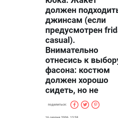
юбка. Жакет
должен подходит
джинсам (если
предусмотрен frid
casual).
Внимательно
отнесись к выбор
фасона: костюм
должен хорошо
сидеть, но не
поделиться:
16 серпня 2006, 13:58