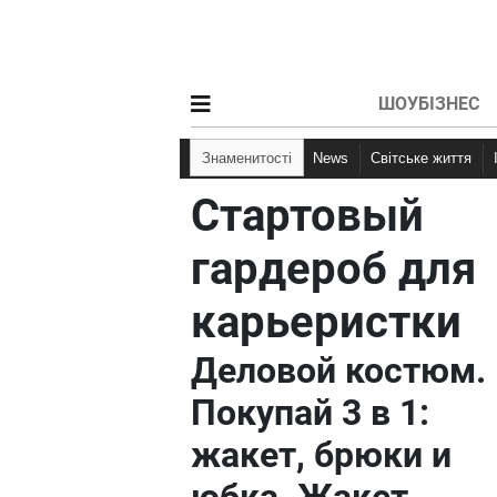
ШОУБІЗНЕС
Знаменитості
News
Світське життя
Стартовый
гардероб для
карьеристки
Деловой костюм.
Покупай 3 в 1:
жакет, брюки и