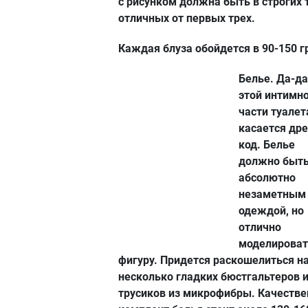
с рисунком должна быть в строгих 
отличных от первых трех.
Каждая блуза обойдется в 90-150 г
Белье.
Да-да
этой интимн
части туалет
касается дре
код. Белье
должно быт
абсолютно
незаметным
одеждой, но
отлично
моделироват
фигуру. Придется раскошелиться н
несколько гладких бюстгальтеров 
трусиков из микрофибры. Качеств