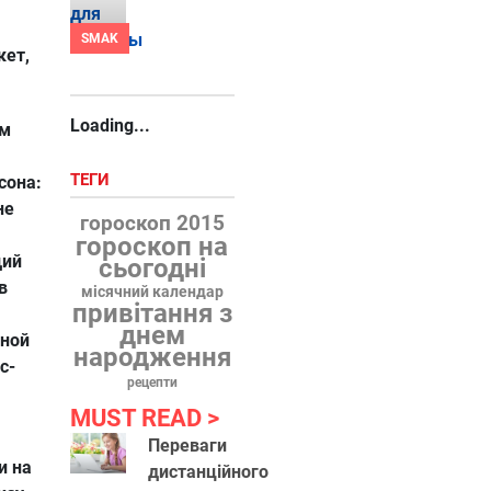
SMAK
кет,
Loading...
ам
ТЕГИ
сона:
не
гороскоп 2015
гороскоп на
щий
сьогодні
в
місячний календар
привітання з
днем
ьной
народження
с-
рецепти
MUST READ
Переваги
и на
дистанційного