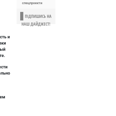
спецпроекти
ПІДПИШИСЬ НА
НАШ ДАЙДЖЕСТ!
сть и
вки
ный
те.
ести
ельно
шем