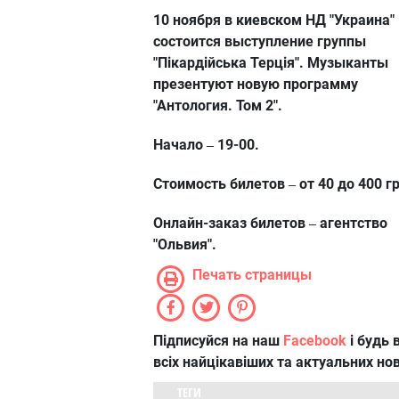
10 ноября в киевском НД "Украина"
состоится выступление группы
"Пікардійська Терція". Музыканты
презентуют новую программу
"Антология. Том 2".
Начало
19-00.
–
Стоимость билетов
от 40 до 400 гр
–
Онлайн-заказ билетов
агентство
–
"Ольвия".
Печать страницы
Підписуйся на наш
Facebook
і будь в
всіх найцікавіших та актуальних но
ТЕГИ