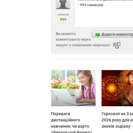
символів
999
Ви можете
Додати комента
коментувати через
акаунт у соціальних мережах:
Переваги
Гороскоп на 3 
дистанційного
2026 року для в
навчання: чи варто
знаків зодіаку
обирати цей формат