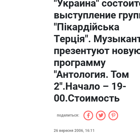
"Украина" состоит
выступление гру
"Пікардійська
Терція". Музыкан
презентуют нову
программу
"Антология. Том
2".Начало – 19-
00.Стоимость
поделиться:
26 вересня 2006, 16:11