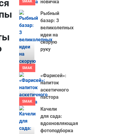
ся
новичка
SMAK
ппы
Рыбный
базар: 3
великолепных
ты
идеи на
скорую
ю
руку
SMAK
«Фарисей»:
напиток
аскетичного
пастора
SMAK
Качели
для сада:
вдохновляющая
фотоподборка