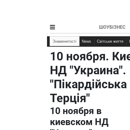
ШОУБІЗНЕС
Знаменитості
News
Світське життя
10 ноября. Ки
НД "Украина".
"Пікардійська
Терція"
10 ноября в
киевском НД