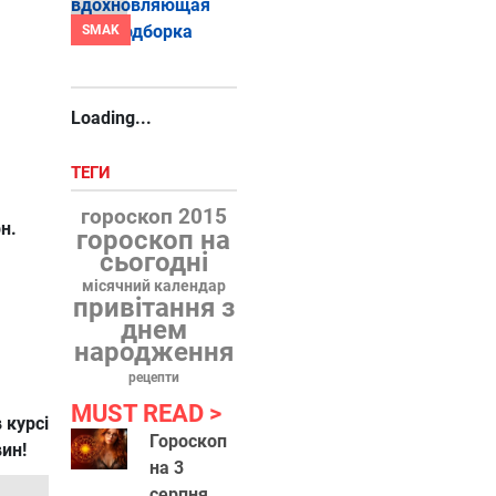
SMAK
Loading...
ТЕГИ
гороскоп 2015
н.
гороскоп на
сьогодні
місячний календар
привітання з
днем
народження
рецепти
MUST READ
 курсі
Гороскоп
вин!
на 3
серпня