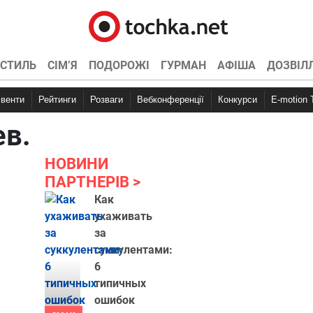
СТИЛЬ
СІМ’Я
ПОДОРОЖІ
ГУРМАН
АФІША
ДОЗВІЛ
Івенти
Рейтинги
Розваги
Вебконференції
Конкурси
E-motion
ев.
НОВИНИ
ПАРТНЕРІВ
Как
ухаживать
за
суккулентами:
6
типичных
ошибок