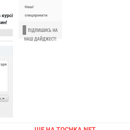
Наші
 курсі
спецпроекти
вин!
ПІДПИШИСЬ НА
НАШ ДАЙДЖЕСТ!
р
ЩЕ НА TOCHKA.NET