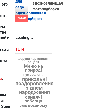
вдохновляющая
 это
фотоподборка
ант.
SMAK
шла
стве
Loading...
ной в
тве с
ТЕГИ
деруни картопляні
в за
рецепт
Меню на
природі
нумерологія
ru
.
прикольні
поздоровлення
з днем
народження
амим
свинячі
реберця
жат
смс коханому
 Seen