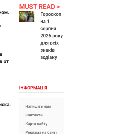
MUST READ
ном.
Гороскоп
на 1
а
серпня
2026 року
для всіх
знаків
e
зодіаку
к от
ІНФОРМАЦІЯ
иска.
Напишіть нам
Контакти
Карта сайту
Реклама на сайті