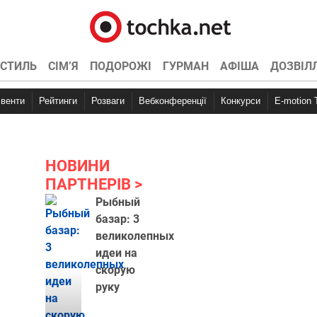
СТИЛЬ
СІМ’Я
ПОДОРОЖІ
ГУРМАН
АФІША
ДОЗВІЛ
Івенти
Рейтинги
Розваги
Вебконференції
Конкурси
E-motion
НОВИНИ
ПАРТНЕРІВ
Рыбный
базар: 3
великолепных
идеи на
скорую
руку