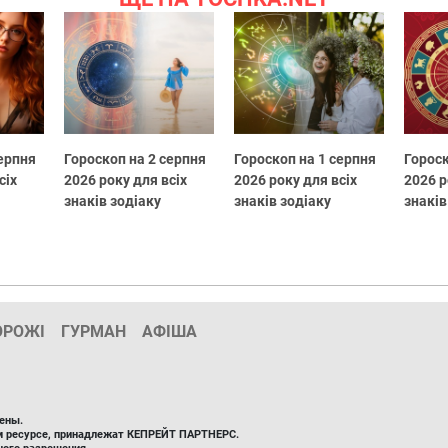
серпня
Гороскоп на 2 серпня
Гороскоп на 1 серпня
Гороск
сіх
2026 року для всіх
2026 року для всіх
2026 р
знаків зодіаку
знаків зодіаку
знаків
ОРОЖІ
ГУРМАН
АФІША
ены.
ом ресурсе, принадлежат КЕПРЕЙТ ПАРТНЕРС.