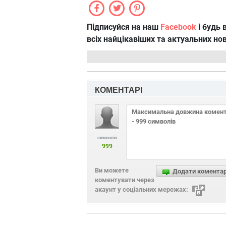
Підписуйся на наш
Facebook
і будь в
всіх найцікавіших та актуальних но
КОМЕНТАРІ
символів
999
Ви можете
Додати комента
коментувати через
акаунт у соціальних мережах: