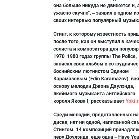
она больше никуда не движется и, а
ужасно скучно",
заявил в одном из
–
своих интервью популярный музык
Стинг, к которому известность при
после того, как он выступил в каче
солиста и композитора для популяр
1970
1980 годах группы The Police,
–
записал свой альбом в сотрудничес
боснийским лютнистом Эдином
Карамазовым (Edin Karamazov), взя
основу мелодии Джона Даулэнда,
любимого музыканта английского
короля Якова I, рассказывает
Yoki.
Среди мелодий, представленных на
диске, нет ни одной, написанной с
Стингом. 14 композиций принадле
перу Доулэнда, еще одна
Have You
–