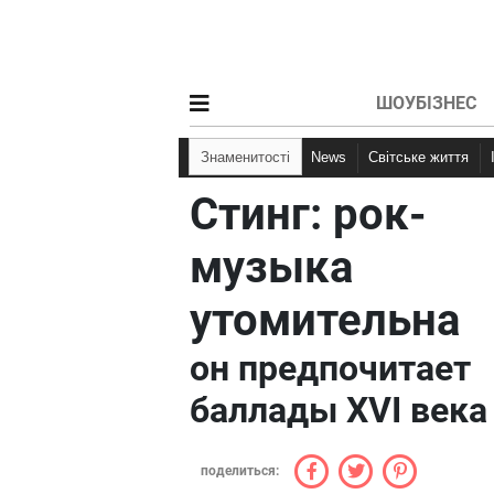
ШОУБІЗНЕС
Знаменитості
News
Світське життя
Стинг: рок-
музыка
утомительна
он предпочитает
баллады XVI века
поделиться: