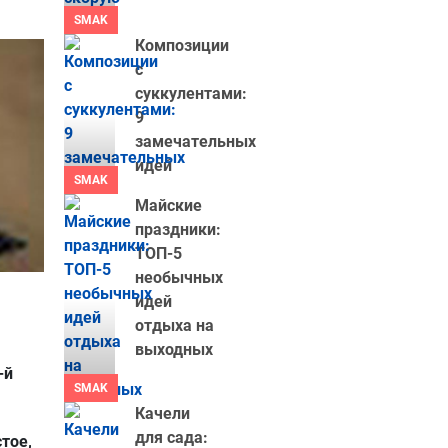
SMAK
Композиции
с
суккулентами:
9
замечательных
идей
SMAK
Майские
праздники:
ТОП-5
необычных
идей
отдыха на
выходных
-й
SMAK
Качели
для сада:
тое,