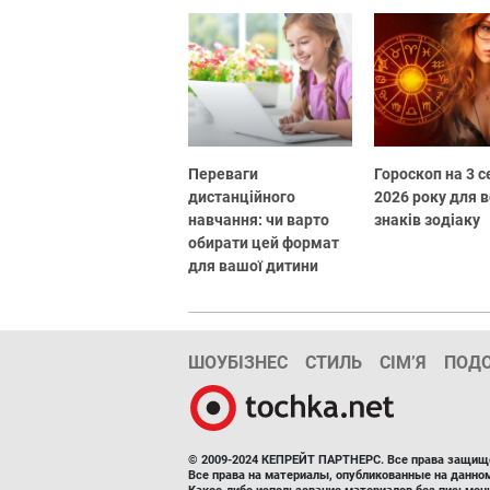
Переваги
Гороскоп на 3 
дистанційного
2026 року для в
навчання: чи варто
знаків зодіаку
обирати цей формат
для вашої дитини
ШОУБІЗНЕС
СТИЛЬ
СІМ’Я
ПОД
© 2009-2024 КЕПРЕЙТ ПАРТНЕРС. Все права защищ
Все права на материалы, опубликованные на данн