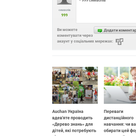
символів
999
Ви можете
Додати комента
коментувати через
акаунт у соціальних мережах:
Auchan Україна
Переваги
вдев'яте проводить
дистанційного
«Дерево знань» для
навчання: чи в
дітей, які потребують
обирати цей ф