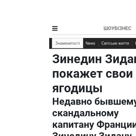
ШОУБІЗНЕС
Знаменитості
News
Світське життя
Зинедин Зида
покажет свои
ягодицы
Недавно бывшем
скандальному
капитану Франци