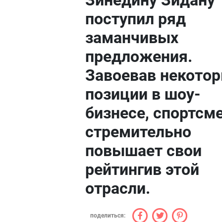
Зинедину Зидану
поступил ряд
заманчивых
предложения.
Завоевав некото
позиции в шоу-
бизнесе, спортсм
стремительно
повышает свои
рейтингив этой
отрасли.
поделиться: