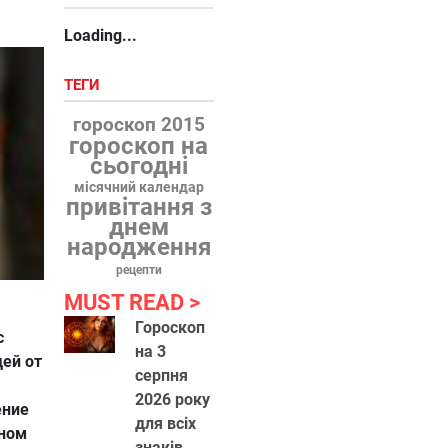
Loading...
ТЕГИ
гороскоп 2015
гороскоп на
сьогодні
місячний календар
привітання з
днем
народження
рецепти
MUST READ
Гороскоп
с
на 3
дей от
серпня
2026 року
ение
для всіх
дном
знаків