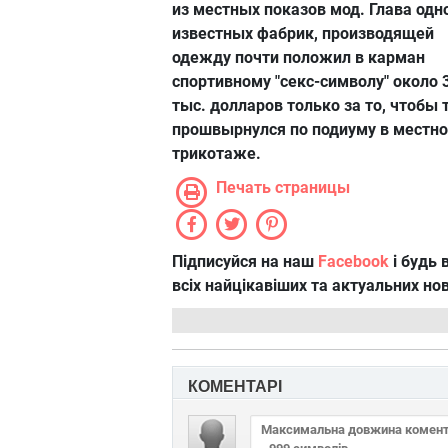
из местных показов мод. Глава одн
известных фабрик, производящей
одежду почти положил в карман
спортивному "секс-символу" около 
тыс. долларов только за то, чтобы 
прошвырнулся по подиуму в местн
трикотаже.
Печать страницы
Підписуйся на наш
Facebook
і будь в
всіх найцікавіших та актуальних но
КОМЕНТАРІ