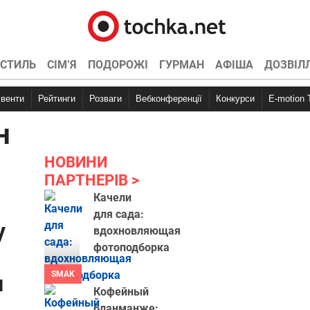
СТИЛЬ
СІМ’Я
ПОДОРОЖІ
ГУРМАН
АФІША
ДОЗВІЛ
Івенти
Рейтинги
Розваги
Вебконференції
Конкурси
E-motion
н
НОВИНИ
ПАРТНЕРІВ
Качели
для сада:
у
вдохновляющая
фотоподборка
SMAK
и
Кофейный
бланманже: