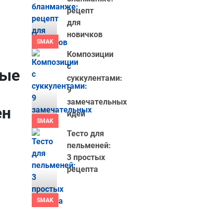
рецепт
для
новичков
SMAK
Композиции
с
рые
суккулентами:
9
замечательных
ен
идей
SMAK
Тесто для
пельменей:
3 простых
рецепта
SMAK