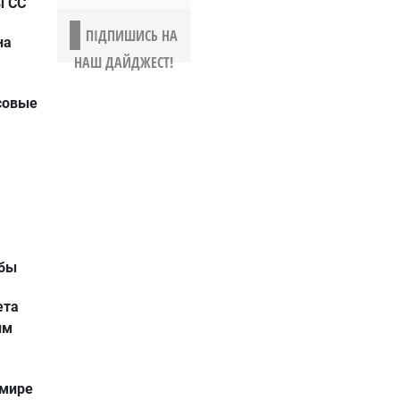
ы СС
ПІДПИШИСЬ НА
на
НАШ ДАЙДЖЕСТ!
совые
мбы
ета
им
 мире