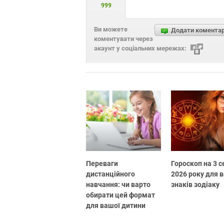
999
Ви можете
Додати комента
коментувати через
акаунт у соціальних мережах:
Переваги
Гороскоп на 3 
дистанційного
2026 року для в
навчання: чи варто
знаків зодіаку
обирати цей формат
для вашої дитини