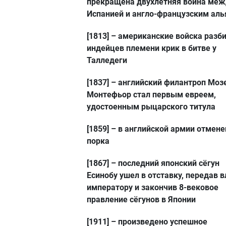
прекращена двухлетняя война меж
Испанией и англо-французским ал
[1813]
– американские войска разб
индейцев племени крик в битве у
Талледеги
[1837]
– английский филантроп Моз
Монтефьор стал первым евреем,
удостоенным рыцарского титула
[1859]
– в английской армии отмене
порка
[1867]
– последний японский сёгун
Есинобу ушел в отставку, передав в
императору и закончив 8-вековое
правление сёгунов в Японии
[1911]
– произведено успешное