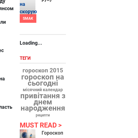
ду
ьянсом
SMAK
или
Loading...
ес
ТЕГИ
гороскоп 2015
гороскоп на
на
сьогодні
місячний календар
привітання з
днем
народження
ласть
рецепти
MUST READ
Гороскоп