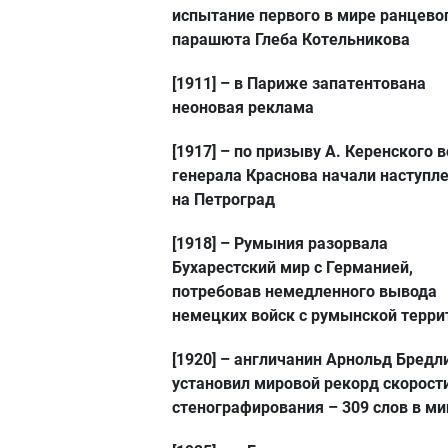
испытание первого в мире ранцево
парашюта Глеба Котельникова
[1911]
– в Париже запатентована
неоновая реклама
[1917]
– по призыву А. Керенского 
генерала Краснова начали наступл
на Петроград
[1918]
– Румыния разорвала
Бухарестский мир с Германией,
потребовав немедленного вывода
немецких войск с румынской терри
[1920]
– англичанин Арнольд Бредл
установил мировой рекорд скорост
стенографирования – 309 слов в ми