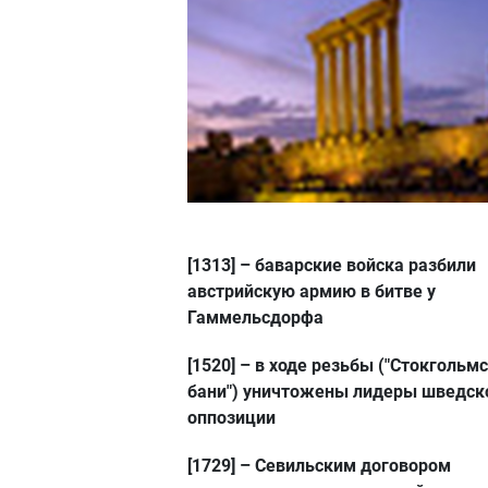
[1313]
– баварские войска разбили
австрийскую армию в битве у
Гаммельсдорфа
[1520]
– в ходе резьбы ("Стокгольм
бани") уничтожены лидеры шведск
оппозиции
[1729]
– Севильским договором