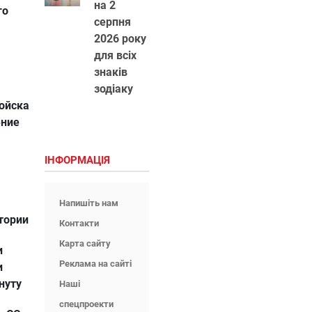
на 2
го
серпня
2026 року
для всіх
знаків
зодіаку
войска
ение
ІНФОРМАЦІЯ
Напишіть нам
тории
Контакти
Карта сайту
и
Реклама на сайті
и
нуту
Наші
спецпроекти