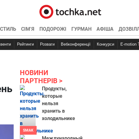
СТИЛЬ
СІМ’Я
ПОДОРОЖІ
ГУРМАН
АФІША
ДОЗВІЛ
Івенти
Рейтинги
Розваги
Вебконференції
Конкурси
E-motion
НОВИНИ
ПАРТНЕРІВ
ень
Продукты,
которые
нельзя
хранить в
холодильнике
SMAK
Международный