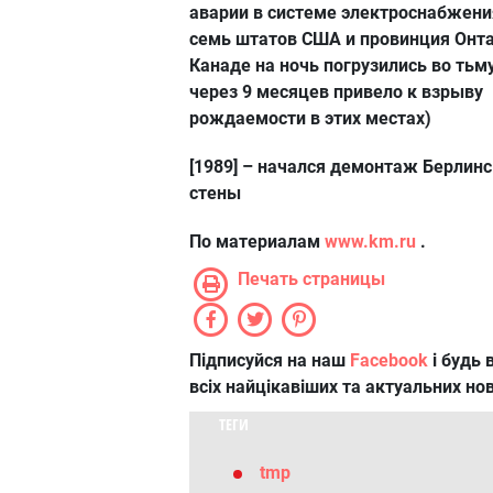
аварии в системе электроснабжени
семь штатов США и провинция Онта
Канаде на ночь погрузились во тьму
через 9 месяцев привело к взрыву
рождаемости в этих местах)
[1989]
– начался демонтаж Берлинс
стены
По материалам
www.km.ru
.
Печать страницы
Підписуйся на наш
Facebook
і будь в
всіх найцікавіших та актуальних но
ТЕГИ
tmp