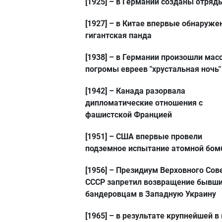
[1925]
– в Германии созданы отряд
[1927]
– в Китае впервые обнаруже
гигантская панда
[1938]
– в Германии произошли мас
погромы евреев "хрустальная ночь"
[1942]
– Канада разорвала
дипломатические отношения с
фашистской Францией
[1951]
– США впервые провели
подземное испытание атомной бо
[1956]
– Президиум Верховного Сов
СССР запретил возвращение бывш
бандеровцам в Западную Украину
[1965]
– в результате крупнейшей в