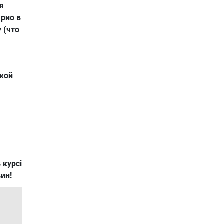
я
рио в
 (что
кой
 курсі
вин!