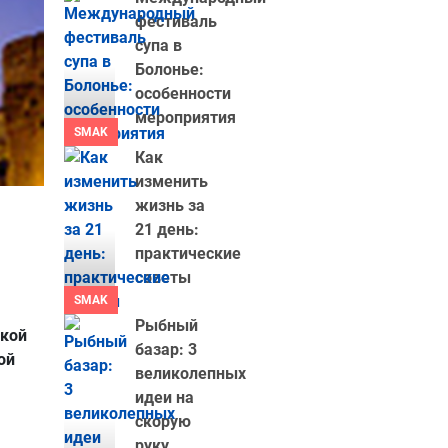
фестиваль
супа в
Болонье:
особенности
мероприятия
SMAK
Как
изменить
жизнь за
21 день:
практические
советы
SMAK
Рыбный
ской
базар: 3
ой
великолепных
идеи на
скорую
руку