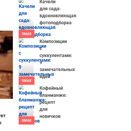
Качели
для сада:
вдохновляющая
фотоподборка
SMAK
Композиции
с
суккулентами:
9
замечательных
идей
SMAK
Кофейный
бланманже:
рецепт
для
ует
новичков
SMAK
е