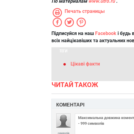
По материалам
www.utro.ru
.
Печать страницы
Підписуйся на наш
Facebook
і будь в
всіх найцікавіших та актуальних но
ТЕГИ
Цікаві факти
ЧИТАЙ ТАКОЖ
КОМЕНТАРІ
символів