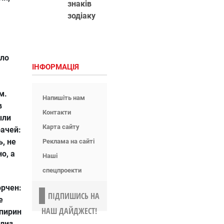
знаків
зодіаку
ыло
ІНФОРМАЦІЯ
м.
Напишіть нам
в
Контакти
ыли
Карта сайту
ачей:
, не
Реклама на сайті
о, а
Наші
спецпроекти
орчен:
ПІДПИШИСЬ НА
е
НАШ ДАЙДЖЕСТ!
спирин
ализ