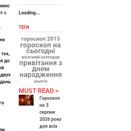
кинс
т с
Loading...
.
ТЕГИ
гороскоп 2015
 не
гороскоп на
сьогодні
 тех,
місячний календар
ся до
привітання з
днем
ей
народження
 двух
 день
рецепти
MUST READ
Гороскоп
го
на 3
серпня
2026 року
для всіх
ли,