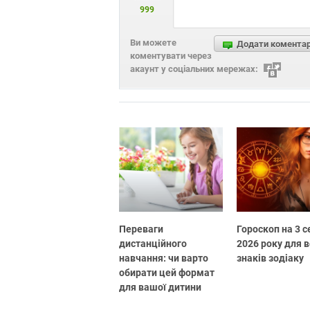
999
Ви можете
Додати комента
коментувати через
акаунт у соціальних мережах:
Переваги
Гороскоп на 3 
дистанційного
2026 року для в
навчання: чи варто
знаків зодіаку
обирати цей формат
для вашої дитини