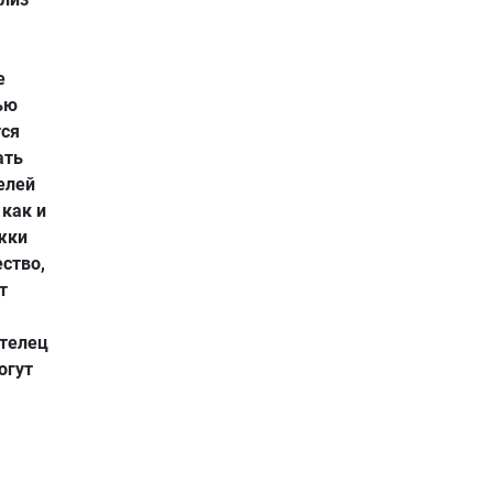
е
ью
тся
ать
елей
как и
ежки
ство,
т
 телец
огут