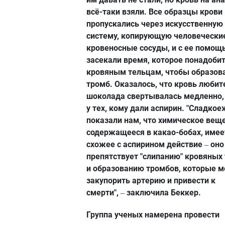
всё-таки взяли. Все образцы крови
пропускались через искусственную
систему, копирующую человечески
кровеносные сосуды, и с ее помощ
засекали время, которое понадоби
кровяным тельцам, чтобы образов
тромб. Оказалось, что кровь любит
шоколада свертывалась медленно, 
у тех, кому дали аспирин. "Сладко
показали нам, что химическое веще
содержащееся в какао-бобах, имее
схожее с аспирином действие
оно
–
препятствует "слипанию" кровяных
и образованию тромбов, которые м
закупорить артерию и привести к
смерти",
заключила Беккер.
–
Группа ученых намерена провести