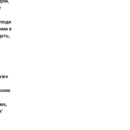
дом,
т
 люди
ими в
деть,
 уже
Кроме
ма,
м"