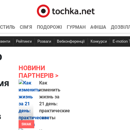
СТИЛЬ
СІМ’Я
ПОДОРОЖІ
ГУРМАН
АФІША
ДОЗВІЛ
Івенти
Рейтинги
Розваги
Вебконференції
Конкурси
E-motion
о
НОВИНИ
ПАРТНЕРІВ
мя
Как
изменить
жизнь за
21 день:
практические
в
советы
SMAK