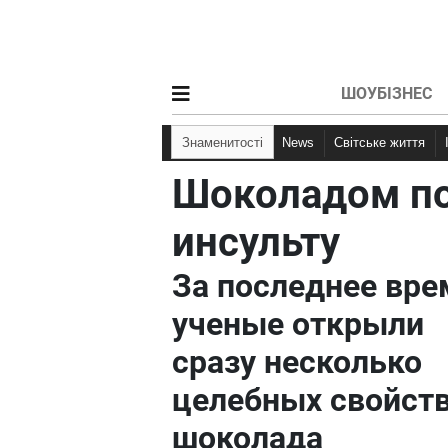
ШОУБІЗНЕС
Знаменитості
News
Світське життя
Шоколадом п
инсульту
За последнее вре
ученые открыли
сразу несколько
целебных свойст
шоколада