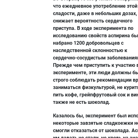
что ежедневное употребление этой
сладости, даже в небольших дозах,
снижает вероятность сердечного
приступа. В ходе эксперимента по
исследованию свойств аспирина б
набрано 1200 добровольцев с
наследственной склонностью к
сердечно-сосудистым заболевания
Прежде чем приступить к участию 
эксперименте, эти люди должны б
строго соблюдать рекомендации вр
заниматься физкультурой, не курить
пить кофе, грейпфрутовый сок и вин
также не есть шоколад.
Казалось бы, эксперимент был исп
некоторые завзятые сладкоежки н
смогли отказаться от шоколада. А
им давать не стали, но кровь на ан