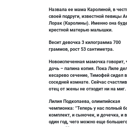
Назвала ее мама Каролиной, в чест
своей подруги, известной певицы А
Лорак (Каролины). Именно она буд
крестной матерью малышки.
Весит девочка 3 килограмма 700
граммов, рост 53 сантиметра.
Новоиспеченная мамочка говорит, 
дочь – папина копия. Пока Лиле де
кесарево сечение, Тимофей сидел в
соседней комнате. Сейчас счастли
отец от жены не отходит ни на миг.
Лилия Подкопаева, олимпийская
чемпионка: “Теперь у нас полный б
комплект, и сыночек, и дочечка, и в
один год, чего можно еще большег