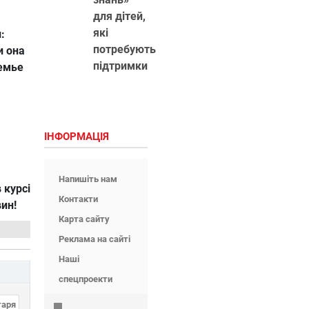
для дітей,
які
:
потребують
и она
підтримки
семье
ІНФОРМАЦІЯ
Напишіть нам
 курсі
Контакти
вин!
Карта сайту
Реклама на сайті
Наші
спецпроекти