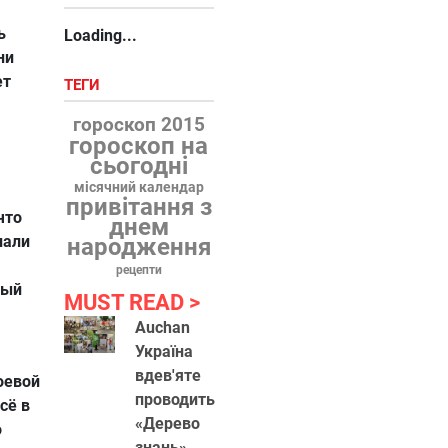
ь
Loading...
ни
ет
ТЕГИ
гороскоп 2015
гороскоп на
сьогодні
місячний календар
привітання з
что
днем
лали
народження
рецепти
вый
MUST READ
Auchan
Україна
вдев'яте
оевой
проводить
сё в
«Дерево
о
знань»