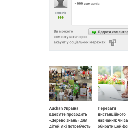
символів
999
Ви можете
Додати комента
коментувати через
акаунт у соціальних мережах:
Auchan Україна
Переваги
вдев'яте проводить
дистанційного
«Дерево знань» для
навчання: чи в
дітей, які потребують
обирати цей ф