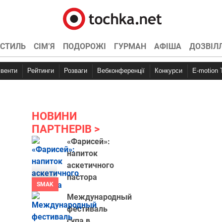
СТИЛЬ
СІМ’Я
ПОДОРОЖІ
ГУРМАН
АФІША
ДОЗВІЛ
Івенти
Рейтинги
Розваги
Вебконференції
Конкурси
E-motion
НОВИНИ
ПАРТНЕРІВ
«Фарисей»:
напиток
аскетичного
пастора
SMAK
Международный
фестиваль
супа в