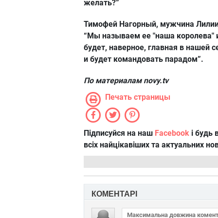
желать?”
Тимофей Нагорный, мужчина Лилии
“Мы называем ее "наша королева" 
будет, наверное, главная в нашей 
и будет командовать парадом”.
По материалам novy.tv
Печать страницы
Підписуйся на наш
Facebook
і будь в
всіх найцікавіших та актуальних но
КОМЕНТАРІ