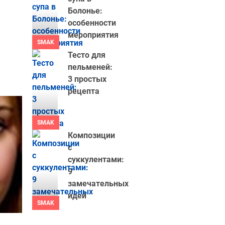
Болонье:
особенности
мероприятия
SMAK
Тесто для
пельменей:
3 простых
рецепта
SMAK
Композиции
с
суккулентами:
9
замечательных
идей
SMAK