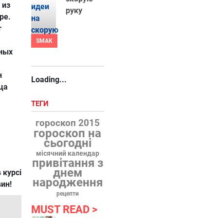
 из
руку
ре.
т
SMAK
мных
н
Loading...
ца
ТЕГИ
гороскоп 2015
гороскоп на
сьогодні
місячний календар
привітання з
днем
 курсі
народження
вин!
рецепти
MUST READ