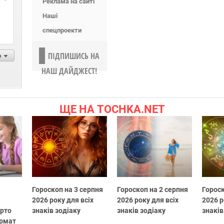
Реклама на сайті
Наші
спецпроекти
ПІДПИШИСЬ НА
р
НАШ ДАЙДЖЕСТ!
ЩЕ НА TOCHKA.NET
Гороскоп на 3 серпня
Гороскоп на 2 серпня
Гороск
2026 року для всіх
2026 року для всіх
2026 р
арто
знаків зодіаку
знаків зодіаку
знаків
ормат