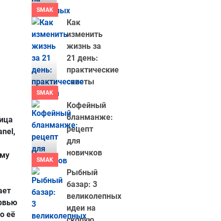
SMAK
Как
изменить
жизнь за
21 день:
практические
советы
SMAK
Кофейный
бланманже:
вица
рецепт
nel,
для
новичков
ему
SMAK
Рыбный
базар: 3
ает
великолепных
рвью
идеи на
о её
скорую