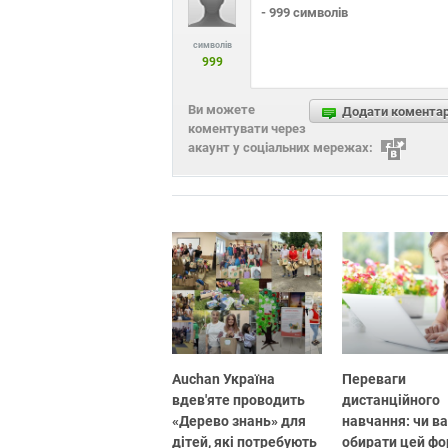
символів
999
Ви можете
Додати комента
коментувати через
акаунт у соціальних мережах:
Auchan Україна
Переваги
вдев'яте проводить
дистанційного
«Дерево знань» для
навчання: чи в
дітей, які потребують
обирати цей ф