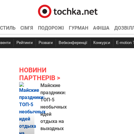
СТИЛЬ
СІМ’Я
ПОДОРОЖІ
ГУРМАН
АФІША
ДОЗВІЛ
Івенти
Рейтинги
Розваги
Вебконференції
Конкурси
E-motion
НОВИНИ
ПАРТНЕРІВ
Майские
праздники:
ТОП-5
необычных
идей
отдыха на
выходных