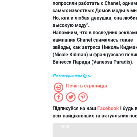
попросили работать с Chanel, одним
самых известных Домов моды в ми
Но, как и любая девушка, она люби
высокую моду".
Напомним, что в последних рекла
кампания Chanel снимались такие
звёзды, как актриса Николь Кидма
(Nicole Kidman) и французская певи
Ванесса Паради (Vanessa Paradis).
По материалам fg.ru
Печать страницы
Підписуйся на наш
Facebook
і будь в
всіх найцікавіших та актуальних но
ТЕГИ