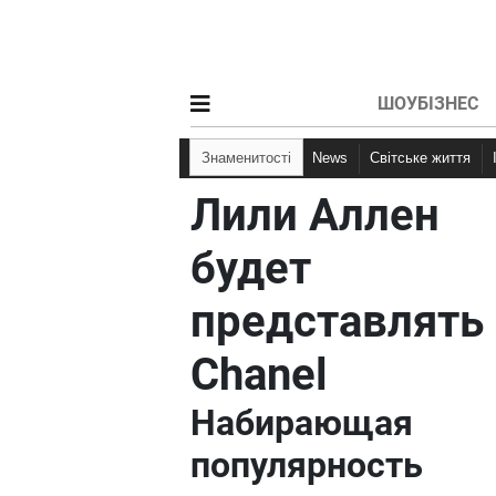
ШОУБІЗНЕС
Знаменитості
News
Світське життя
Лили Аллен
будет
представлять
Chanel
Набирающая
популярность