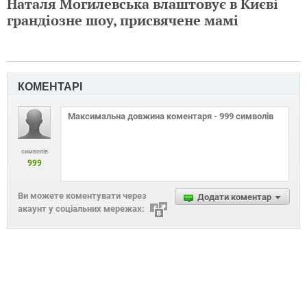
Наталя Могилевська влаштовує в Києві
грандіозне шоу, присвячене мамі
КОМЕНТАРІ
символів
999
Ви можете коментувати через
Додати коментар
акаунт у соціальних мережах: