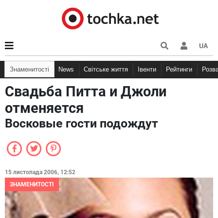
UA
Знаменитості
News
Світське життя
Івенти
Рейтинги
Розв
Свадьба Питта и Джоли
отменяется
Восковые гости подождут
15 листопада 2006, 12:52
ЗНАМЕНИТОСТІ