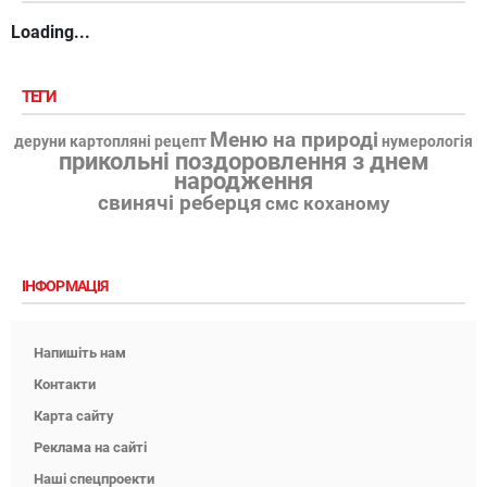
Loading...
ТЕГИ
Меню на природі
деруни картопляні рецепт
нумерологія
прикольні поздоровлення з днем
народження
свинячі реберця
смс коханому
ІНФОРМАЦІЯ
Напишіть нам
Контакти
Карта сайту
Реклама на сайті
Наші спецпроекти