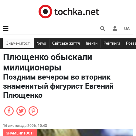
UA
Знаменитості
News
Світське життя
Івенти
Рейтинги
Розв
Плющенко обыскали
милиционеры
Поздним вечером во вторник
знаменитый фигурист Евгений
Плющенко
16 листопада 2006, 10:43
ЗНАМЕНИТОСТІ