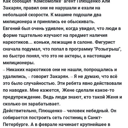
Как сообщил "Комсомолке" агент Плющенко Али
Закарян, правил они не нарушали и ехали на
небольшой скорости. К машине подошли два
милиционера и принялись ее обыскивать.
Евгений был очень удивлен, когда увидел, что люди в
форме тщательно изучают на предмет наличия
наркотиков... коньки, лежащие в салоне. Фигурист
сначала подумал, что попал в программу "Розыгрыш",
но быстро понял, что это не актеры, а настоящие
милиционеры.
Никаких наркотиков они не нашли, попрощались и
–
удалились,
говорит Закарян.
Я не думаю, что всё
–
–
это было случайностью. Эти ребята явно действовали
по наводке. Мне кажется, Жене сделали какое-то
предупреждение. Ведь люди знают, кто такой Женя и
сколько он зарабатывает.
Действительно, Плющенко
человек небедный. Он
–
собирается построить сеть гостиниц в Санкт-
Петербурге. А в феврале начинает крупнейшее в