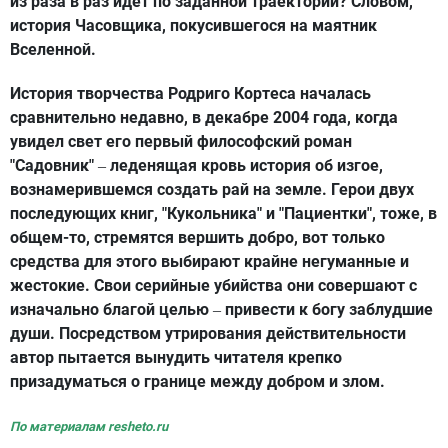
из раза в раз идет по заданной траектории? Словом,
история Часовщика, покусившегося на маятник
Вселенной.
История творчества Родриго Кортеса началась
сравнительно недавно, в декабре 2004 года, когда
увидел свет его первый философский роман
"Садовник"
леденящая кровь история об изгое,
–
вознамерившемся создать рай на земле. Герои двух
последующих книг, "Кукольника" и "Пациентки", тоже, в
общем-то, стремятся вершить добро, вот только
средства для этого выбирают крайне негуманные и
жестокие. Свои серийные убийства они совершают с
изначально благой целью
привести к богу заблудшие
–
души. Посредством утрирования действительности
автор пытается вынудить читателя крепко
призадуматься о границе между добром и злом.
По материалам resheto.ru