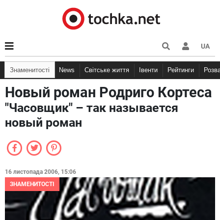
UA
Знаменитості
News
Світське життя
Івенти
Рейтинги
Розв
Новый роман Родриго Кортеса
"Часовщик" – так называется
новый роман
16 листопада 2006, 15:06
ЗНАМЕНИТОСТІ