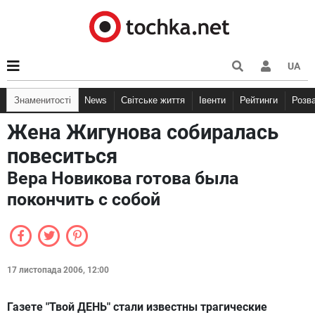
UA
Знаменитості
News
Світське життя
Івенти
Рейтинги
Розв
Жена Жигунова собиралась
повеситься
Вера Новикова готова была
покончить с собой
17 листопада 2006, 12:00
Газете "Твой ДЕНЬ" стали известны трагические