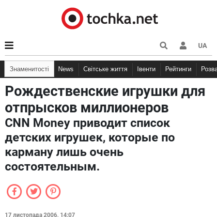
UA
Знаменитості
News
Світське життя
Івенти
Рейтинги
Розв
Рождественские игрушки для
отпрысков миллионеров
CNN Money приводит список
детских игрушек, которые по
карману лишь очень
состоятельным.
17 листопада 2006, 14:07