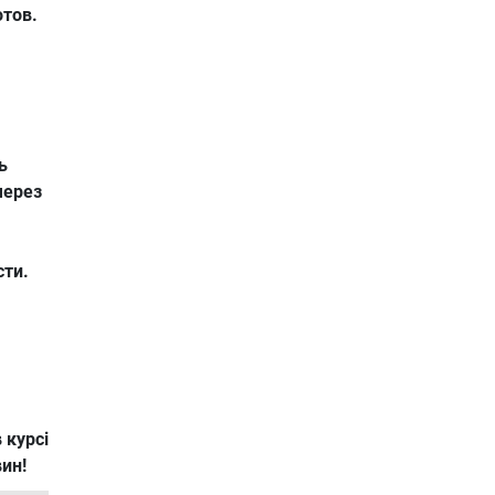
тов.
ь
через
сти.
 курсі
вин!