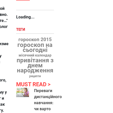
кой
вно.
Loading...
те…"
олог
ТЕГИ
гороскоп 2015
изме
гороскоп на
сьогодні
місячний календар
у
привітання з
й
днем
народження
рецепти
го,
MUST READ
Переваги
му у
дистанційного
 и
навчання:
как
чи варто
у.