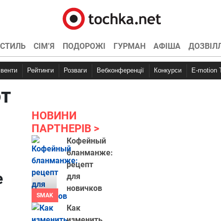
СТИЛЬ
СІМ’Я
ПОДОРОЖІ
ГУРМАН
АФІША
ДОЗВІЛ
Івенти
Рейтинги
Розваги
Вебконференції
Конкурси
E-motion
т
НОВИНИ
ПАРТНЕРІВ
Кофейный
бланманже:
рецепт
е
для
новичков
SMAK
Как
изменить