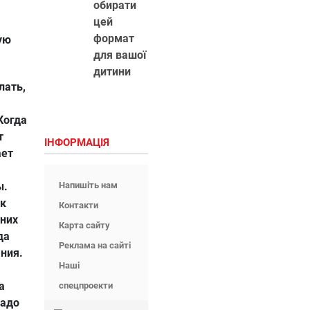
обирати
цей
формат
ую
для вашої
дитини
лать,
Когда
т
ІНФОРМАЦІЯ
ает
ы.
Напишіть нам
ак
Контакти
 них
Карта сайту
да
Реклама на сайті
ния.
Наші
а
спецпроекти
Надо