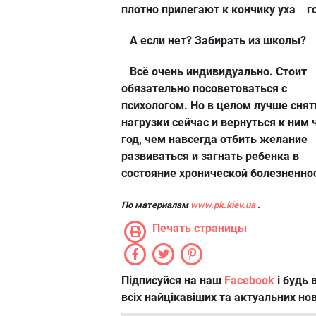
плотно прилегают к кончику уха
го
–
А если нет? Забирать из школы?
–
Всё очень индивидуально. Стоит
–
обязательно посоветоваться с
психологом. Но в целом лучше снят
нагрузки сейчас и вернуться к ним 
год, чем навсегда отбить желание
развиваться и загнать ребенка в
состояние хронической болезненно
По материалам
www.pk.kiev.ua
.
Печать страницы
Підписуйся на наш
Facebook
і будь в
всіх найцікавіших та актуальних но