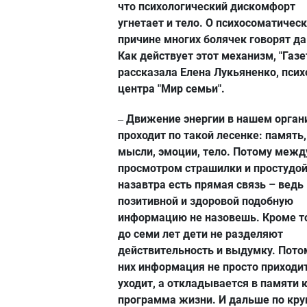
что психологический дискомфорт
угнетает и тело. О психосоматичес
причине многих болячек говорят да
Как действует этот механизм, "Газе
рассказала Елена Лукьяненко, псих
центра "Мир семьи".
Движение энергии в нашем орган
–
проходит по такой лесенке: память,
мысли, эмоции, тело. Потому межд
просмотром страшилки и простудо
назавтра есть прямая связь – ведь
позитивной и здоровой подобную
информацию не назовешь. Кроме то
до семи лет дети не разделяют
действительность и выдумку. Пото
них информация не просто приходит
уходит, а откладывается в памяти 
программа жизни. И дальше по круг