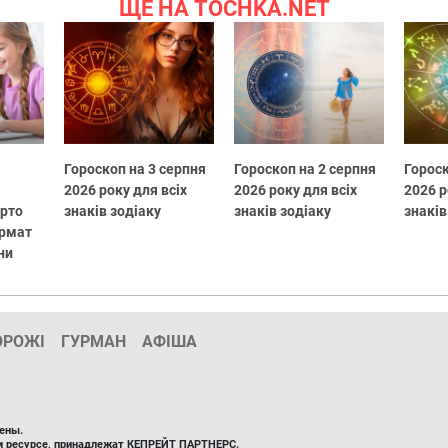
ЩЕ НА TOCHKA.NET
Гороскоп на 3 серпня
Гороскоп на 2 серпня
Гороск
2026 року для всіх
2026 року для всіх
2026 р
арто
знаків зодіаку
знаків зодіаку
знаків
ормат
ни
ОРОЖІ
ГУРМАН
АФІША
ены.
ом ресурсе, принадлежат КЕПРЕЙТ ПАРТНЕРС.