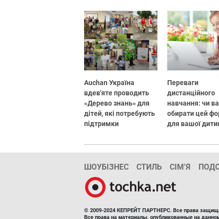
Auchan Україна
Переваги
вдев'яте проводить
дистанційного
«Дерево знань» для
навчання: чи в
дітей, які потребують
обирати цей ф
підтримки
для вашої дити
ШОУБІЗНЕС
СТИЛЬ
СІМ’Я
ПОД
© 2009-2024 КЕПРЕЙТ ПАРТНЕРС. Все права защищ
Все права на материалы, опубликованные на данн