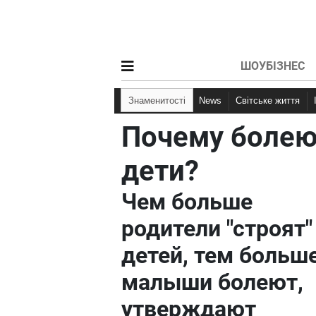
ШОУБІЗНЕС
Знаменитості
News
Світське життя
Почему болею
дети?
Чем больше
родители "строят"
детей, тем больш
малыши болеют,
утверждают