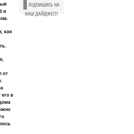
ный
ПІДПИШИСЬ НА
б и
НАШ ДАЙДЖЕСТ!
том.
, как
ть.
а,
л от
.
за
 его в
 дома
можно
го
илось