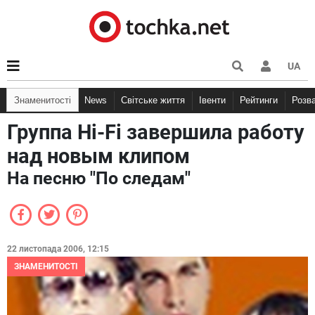
UA
Знаменитості
News
Світське життя
Івенти
Рейтинги
Розв
Группа Hi-Fi завершила работу
над новым клипом
На песню "По следам"
22 листопада 2006, 12:15
ЗНАМЕНИТОСТІ