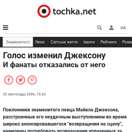
UA
Знаменитості
News
Світське життя
Івенти
Рейтинги
Розв
Голос изменил Джексону
И фанаты отказались от него
20 листопада 2006, 15:24
Поклонники знаменитого певца Майкла Джексона,
расстроенные его неудачным выступлением во время
широко анонсировавшегося "возвращения на сцену",
намерены потребовать возвращения уплаченных за