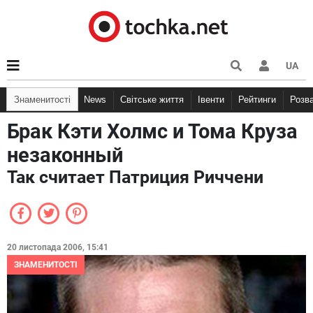
UA
Знаменитості
News
Світське життя
Івенти
Рейтинги
Розв
Брак Кэти Холмс и Тома Круза
незаконный
Так считает Патриция Риччени
20 листопада 2006, 15:41
ЗНАМЕНИТОСТІ