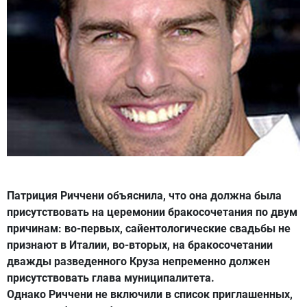
Патриция Риччени объяснила, что она должна была
присутствовать на церемонии бракосочетания по двум
причинам: во-первых, сайентологические свадьбы не
признают в Италии, во-вторых, на бракосочетании
дважды разведенного Круза непременно должен
присутствовать глава муниципалитета.
Однако Риччени не включили в список приглашенных,