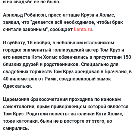
и на свадьбе ее не было.
Арнольд Робинсон, пресс-атташе Круза и Холмс,
заявил, что "делается всё необходимое, чтобы брак
считали законным", сообщает
Lenta.ru
.
В субботу, 18 ноября, в небольшом итальянском
городке знаменитый голливудский актер Том Круз и
его невеста Кэти Холмс обвенчались в присутствии 150
близких друзей и родственников. Специально для
свадебных торжеств Том Круз арендовал в Браччано, в
40 километрах от Рима, средневековый замок
Одескальки.
Церемония бракосочетания проходила по канонам
сайентологии, ярым приверженцем которой является
Том Круз. Родители невесты-католички Кэти Холмс,
тоже католики, были не в восторге от этого, но
смирились.