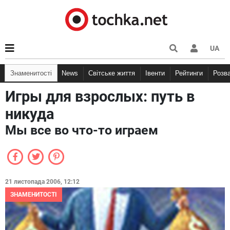
UA
Знаменитості
News
Світське життя
Івенти
Рейтинги
Розв
Игры для взрослых: путь в
никуда
Мы все во что-то играем
21 листопада 2006, 12:12
ЗНАМЕНИТОСТІ