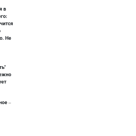
я в
го:
очится
о
о. Не
ть"
бежно
ует
ьное
–