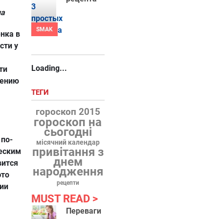
на
SMAK
нка в
сти у
Loading...
ти
шению
ТЕГИ
гороскоп 2015
гороскоп на
сьогодні
 по-
місячний календар
привітання з
еским
днем
вится
народження
это
рецепти
ии
MUST READ
Переваги