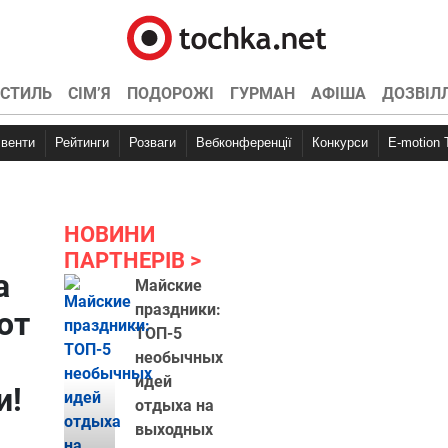
СТИЛЬ
СІМ’Я
ПОДОРОЖІ
ГУРМАН
АФІША
ДОЗВІЛ
Івенти
Рейтинги
Розваги
Вебконференції
Конкурси
E-motion
НОВИНИ
ПАРТНЕРІВ
а
Майские
праздники:
от
ТОП-5
необычных
идей
и!
отдыха на
выходных