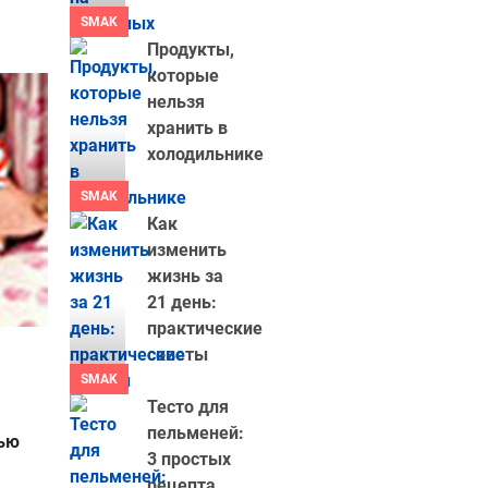
SMAK
Продукты,
которые
нельзя
хранить в
холодильнике
SMAK
Как
изменить
жизнь за
21 день:
практические
советы
SMAK
Тесто для
пельменей:
ью
3 простых
рецепта