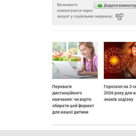
Ви можете
Додати комента
коментувати через
акаунт у соціальних мережах:
Переваги
Гороскоп на 3 
дистанційного
2026 року для в
навчання: чи варто
знаків зодіаку
обирати цей формат
для вашої дитини