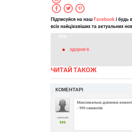
Підписуйся на наш
Facebook
і будь в
всіх найцікавіших та актуальних но
ТЕГИ
здоров'я
ЧИТАЙ ТАКОЖ
КОМЕНТАРІ
символів
999