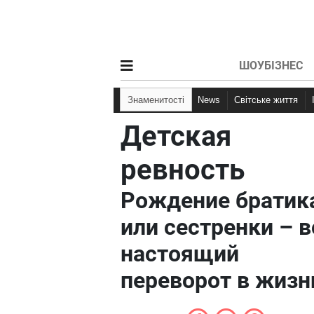
ШОУБІЗНЕС
Знаменитості
News
Світське життя
Детская
ревность
Рождение братик
или сестренки – в
настоящий
переворот в жизн