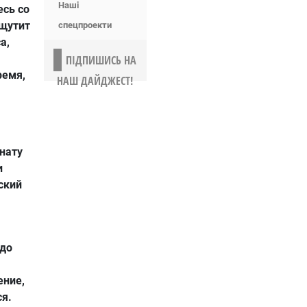
Наші
есь со
ощутит
спецпроекти
а,
ПІДПИШИСЬ НА
ремя,
НАШ ДАЙДЖЕСТ!
нату
и
ский
 до
ение,
ся.