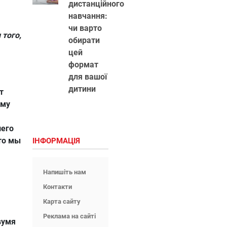
дистанційного
навчання:
чи варто
 того,
обирати
цей
формат
для вашої
дитини
т
ему
шего
что мы
ІНФОРМАЦІЯ
Напишіть нам
Контакти
Карта сайту
Реклама на сайті
вумя