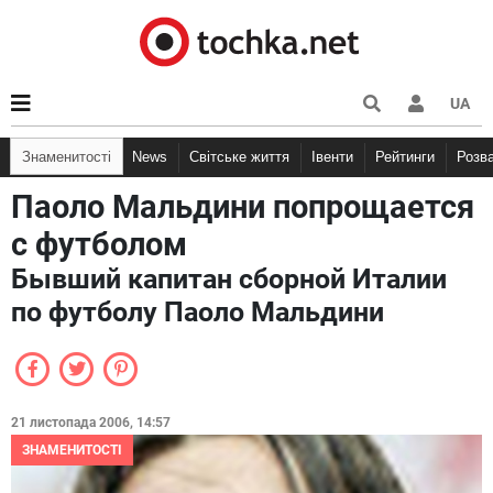
UA
Знаменитості
News
Світське життя
Івенти
Рейтинги
Розв
Паоло Мальдини попрощается
с футболом
Бывший капитан сборной Италии
по футболу Паоло Мальдини
21 листопада 2006, 14:57
ЗНАМЕНИТОСТІ