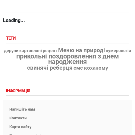
Loading...
ТЕГИ
Меню на природі
деруни картопляні рецепт
нумерологія
прикольні поздоровлення з днем
народження
свинячі реберця
смс коханому
ІНФОРМАЦІЯ
Напишіть нам
Контакти
Карта сайту