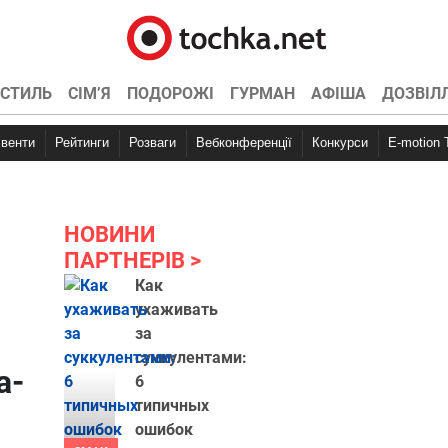
СТИЛЬ
СІМ’Я
ПОДОРОЖІ
ГУРМАН
АФІША
ДОЗВІЛ
Івенти
Рейтинги
Розваги
Вебконференції
Конкурси
E-motion
й
НОВИНИ
ПАРТНЕРІВ
Как
ухаживать
за
суккулентами:
а-
6
типичных
ошибок