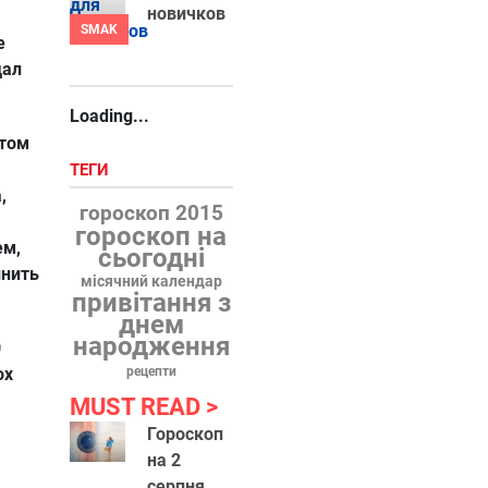
новичков
SMAK
е
дал
Loading...
этом
ТЕГИ
,
гороскоп 2015
.
гороскоп на
ем,
сьогодні
инить
місячний календар
привітання з
днем
народження
0
ox
рецепти
MUST READ
Гороскоп
на 2
серпня