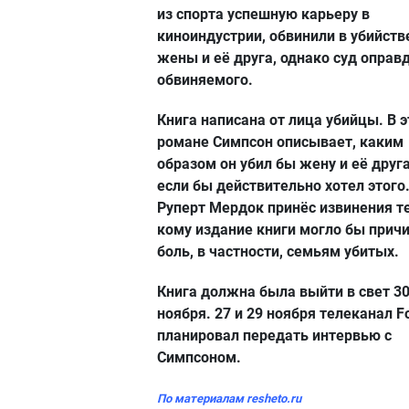
из спорта успешную карьеру в
киноиндустрии, обвинили в убийств
жены и её друга, однако суд оправ
обвиняемого.
Книга написана от лица убийцы. В 
романе Симпсон описывает, каким
образом он убил бы жену и её друга
если бы действительно хотел этого
Руперт Мердок принёс извинения т
кому издание книги могло бы прич
боль, в частности, семьям убитых.
Книга должна была выйти в свет 3
ноября. 27 и 29 ноября телеканал F
планировал передать интервью с
Симпсоном.
По материалам
resheto.ru