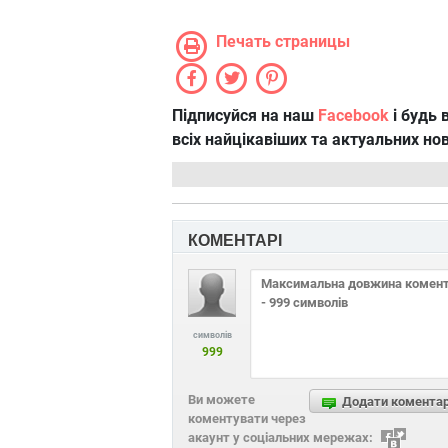
Печать страницы
Підписуйся на наш
Facebook
і будь в
всіх найцікавіших та актуальних но
КОМЕНТАРІ
символів
999
Ви можете
Додати комента
коментувати через
акаунт у соціальних мережах: