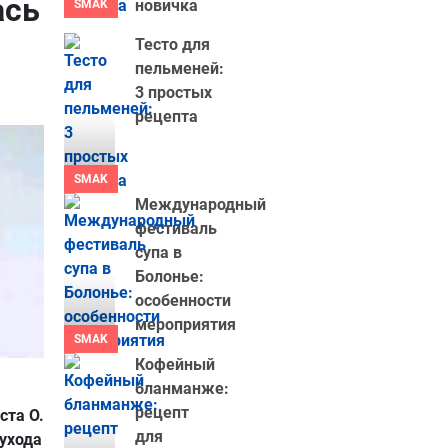
ась
новичка
SMAK
Тесто для
пельменей:
3 простых
рецепта
SMAK
Международный
фестиваль
супа в
Болонье:
особенности
мероприятия
SMAK
Кофейный
бланманже:
рецепт
ста О.
для
ухода