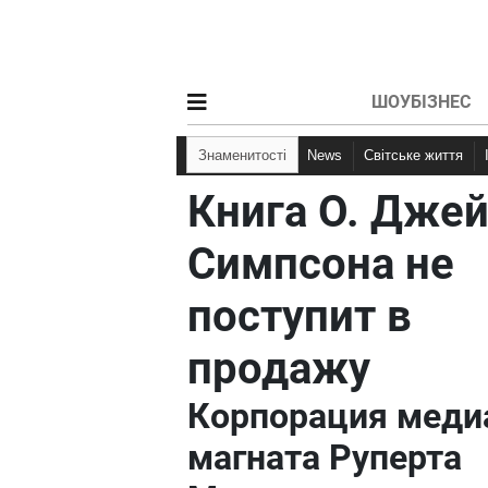
ШОУБІЗНЕС
Знаменитості
News
Світське життя
Книга О. Дже
Симпсона не
поступит в
продажу
Корпорация меди
магната Руперта