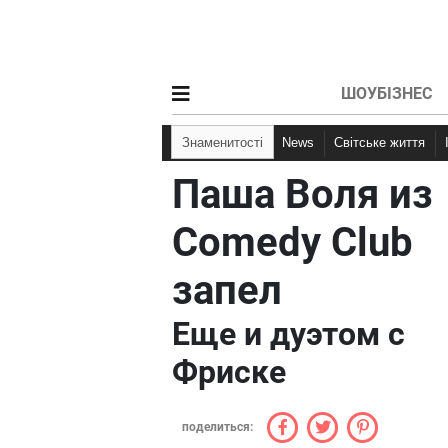
ШОУБІЗНЕС
Знаменитості
News
Світське життя
Паша Воля из
Comedy Club
запел
Еще и дуэтом с
Фриске
поделиться: