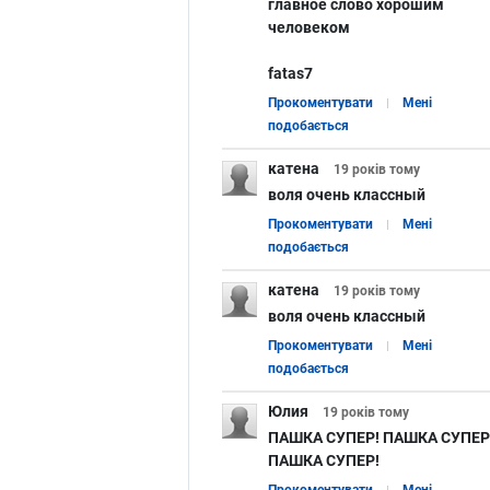
главное слово хорошим
человеком
fatas7
Прокоментувати
Мені
подобається
катена
19 років
тому
воля очень классный
Прокоментувати
Мені
подобається
катена
19 років
тому
воля очень классный
Прокоментувати
Мені
подобається
Юлия
19 років
тому
ПАШКА СУПЕР! ПАШКА СУПЕР
ПАШКА СУПЕР!
Прокоментувати
Мені