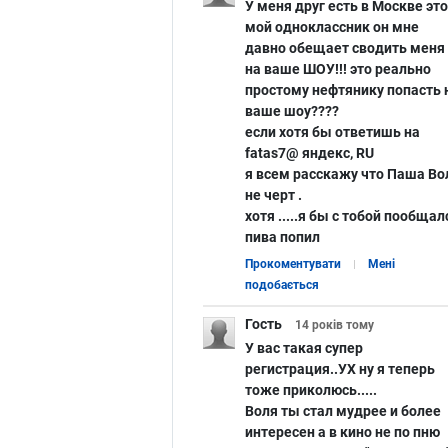
У меня друг есть в Москве это
мой одноклассник он мне
давно обещает сводить меня
на ваше ШОУ!!! это реально
простому нефтянику попасть 
ваше шоу????
если хотя бы ответишь на
fatas7@ яндекс, RU
я всем расскажу что Паша Во
не черт .
хотя .....я бы с тобой пообщал
пива попил
Прокоментувати
Мені
подобається
Гость
14 років
тому
У вас такая супер
регистрация..УХ ну я теперь
тоже приколюсь.....
Воля ты стал мудрее и более
интересен а в кино не по пню