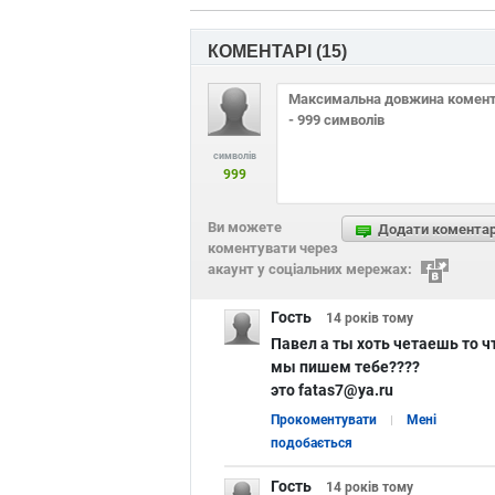
КОМЕНТАРІ (
15
)
символів
999
Ви можете
Додати комента
коментувати через
акаунт у соціальних мережах:
Гость
14 років
тому
Павел а ты хоть четаешь то ч
мы пишем тебе????
это fatas7@ya.ru
Прокоментувати
Мені
подобається
Гость
14 років
тому