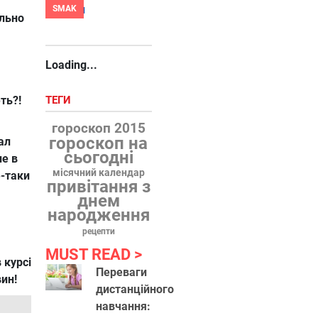
SMAK
льно
Loading...
ть?!
ТЕГИ
гороскоп 2015
гороскоп на
ал
сьогодні
е в
місячний календар
е-таки
привітання з
днем
народження
рецепти
MUST READ
 курсі
Переваги
вин!
дистанційного
навчання: