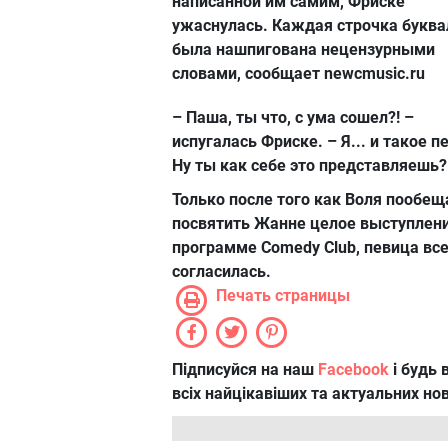
написанной им самим, Фриске
ужаснулась. Каждая строчка буква
была нашпигована нецензурными
словами, сообщает newcmusic.ru
– Паша, ты что, с ума сошел?! –
испугалась Фриске. – Я... и такое пе
Ну ты как себе это представляешь?
Только после того как Воля пообещ
посвятить Жанне целое выступлени
программе Comedy Club, певица вс
согласилась.
Печать страницы
Підписуйся на наш
Facebook
і будь в
всіх найцікавіших та актуальних но