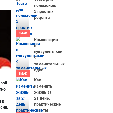
пельменей:
3 простых
рецепта
SMAK
Композиции
с
суккулентами:
9
замечательных
идей
SMAK
Как
свой
изменить
тно,
жизнь за
21 день:
я в
практические
сни,
советы