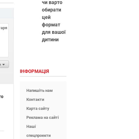
чи варто
обирати
цей
формат
для вашої
дитини
р
ІНФОРМАЦІЯ
Напишіть нам
то
Контакти
Карта сайту
Реклама на сайті
Наші
спецпроекти