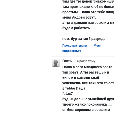
там где ты девок "знакомишь
там прям видно хлеб не быва
простым ! Паша это тебе пиш
меня Андрей зовут.
а ты и дальше нас весили а м
будем работать
пом. бур фатас 5 разряда
Прокоментувати
Мені
подобається
Гость
14 років
тому
Паша моего младшего брата
так зовут. А ты растешь и в
кино и в камеди клаб
успеваешь все таки что то ес
в теббе Паша!!
fatas7
будь и дальше умнейшей дру
твоего жалко покойничка ....
он был хорошим и веселым