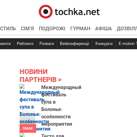
СТИЛЬ
СІМ’Я
ПОДОРОЖІ
ГУРМАН
АФІША
ДОЗВІЛ
Івенти
Рейтинги
Розваги
Вебконференції
Конкурси
E-motion
НОВИНИ
ПАРТНЕРІВ
Международный
фестиваль
супа в
Болонье:
особенности
мероприятия
SMAK
Тесто для