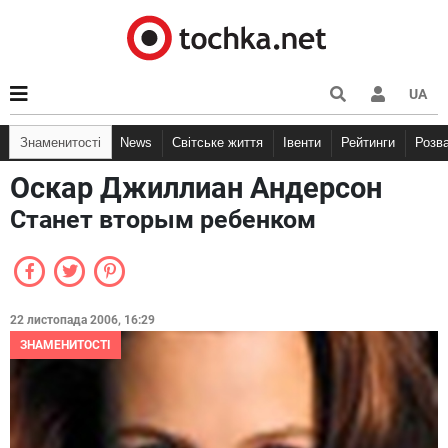
UA
Знаменитості
News
Світське життя
Івенти
Рейтинги
Розв
Оскар Джиллиан Андерсон
Станет вторым ребенком
22 листопада 2006, 16:29
ЗНАМЕНИТОСТІ