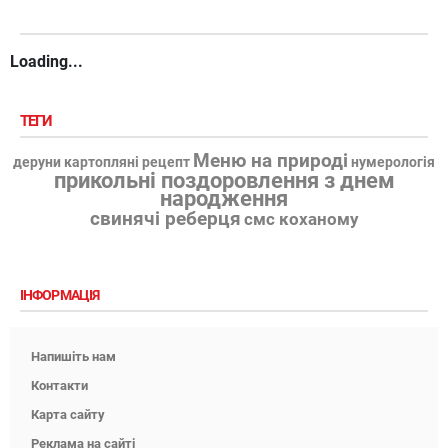
Loading...
ТЕГИ
Меню на природі
деруни картопляні рецепт
нумерологія
прикольні поздоровлення з днем
народження
свинячі реберця
смс коханому
ІНФОРМАЦІЯ
Напишіть нам
Контакти
Карта сайту
Реклама на сайті