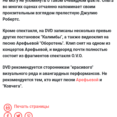
Не могу не упомянуть о таком очевидном факте. Ольга
во многих сценах отчаянно напоминает своим
пронзительным взглядом прелестную Джулию
Робертс.
Кроме спектакля, на DVD записаны несколько превью
других постановок "Калимбы", а также видеоклип на
песню Арефьевой "Оборотень". Клип снят на одном из
концертов Арефьевой, и видеоряд почти полностью
состоит из фрагментов спектакля O.V.O.
DVD рекомендуется сторонникам "красивого"
визуального ряда и авангардных перформансов. Не
рекомендуется тем, кто ищет песни
Арефьевой
и
"Ковчега".
Печать страницы