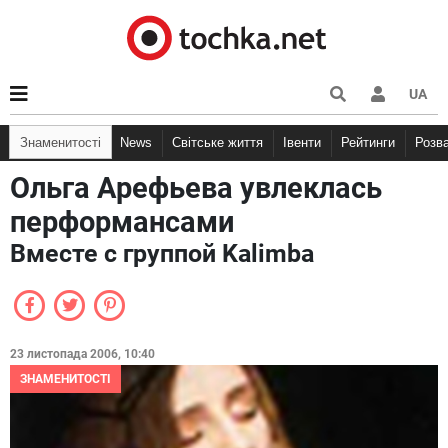
UA
Знаменитості
News
Світське життя
Івенти
Рейтинги
Розв
Ольга Арефьева увлеклась
перформансами
Вместе с группой Kalimba
23 листопада 2006, 10:40
ЗНАМЕНИТОСТІ