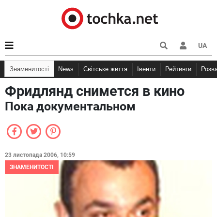
UA
Знаменитості
News
Світське життя
Івенти
Рейтинги
Розв
Фридлянд снимется в кино
Пока документальном
23 листопада 2006, 10:59
ЗНАМЕНИТОСТІ