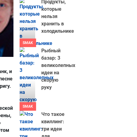
Продукты,
которые
нельзя
хранить в
холодильнике
SMAK
Рыбный
базар: 3
великолепных
нк, и
идеи на
 песне
скорую
ригу.
руку
SMAK
еской
Что такое
рены,
квиллинг:
ю
три идеи
этом
для