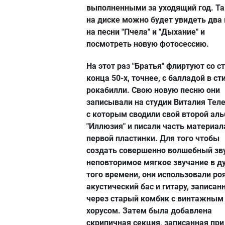
выполненными за уходящий год. Т
на диске можно будет увидеть два
на песни "Пчела" и "Дыхание" и
посмотреть новую фотосессию.
На этот раз "Братья" флиртуют со с
конца 50-х, точнее, с балладой в ст
рокабилли. Свою новую песню они
записывали на студии Виталия Теле
с которым сводили свой второй ал
"Иллюзия" и писали часть материал
первой пластинки. Для того чтобы
создать совершенно волшебный зву
неповторимое мягкое звучание в д
того времени, они использовали ро
акустический бас и гитару, записан
через старый комбик с винтажным
хорусом. Затем была добавлена
скрипичная секция, записанная при