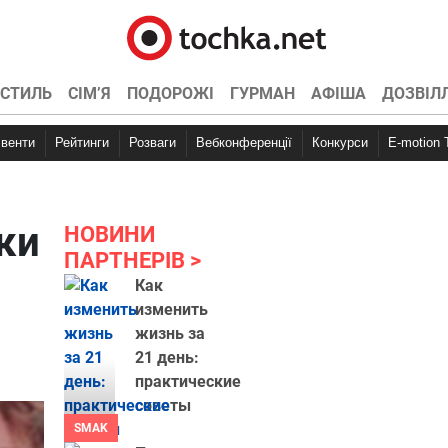
СТИЛЬ
СІМ’Я
ПОДОРОЖІ
ГУРМАН
АФІША
ДОЗВІЛ
Івенти
Рейтинги
Розваги
Вебконференції
Конкурси
E-motion
ки
НОВИНИ
ПАРТНЕРІВ
Как
изменить
жизнь за
21 день:
практические
советы
SMAK