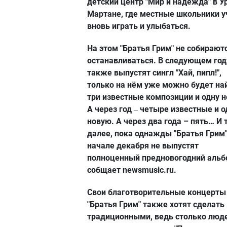
детский центр "Мир и надежда" в У
Мартане, где местные школьники у
вновь играть и улыбаться.
На этом "Братья Грим" не собирают
останавливаться. В следующем год
также выпустят сингл "Хай, пипл!",
только на нём уже можно будет на
три известные композиции и одну 
А через год
четыре известные и о
–
новую. А через два года – пять… И 
далее, пока однажды "Братья Грим"
начале декабря не выпустят
полноценный предновогодний альб
собщает newsmusic.ru.
Свои благотворительные концерты
"Братья Грим" также хотят сделать
традиционными, ведь столько люд