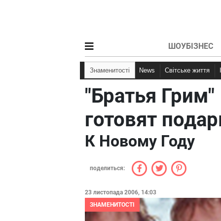
ШОУБІЗНЕС
Знаменитості
News
Світське життя
"Братья Грим"
готовят подар
К Новому Году
поделиться:
23 листопада 2006, 14:03
ЗНАМЕНИТОСТІ