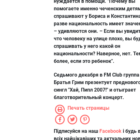
нуждается в помощи. "Почему вы
помогаете именно чеченским детя
спрашивают у Бориса и Константина
разве национальность имеет значе
– удивляются они. – Если вы увидит
что человеку на улице плохо, вы бу
спрашивать у него какой он
национальности? Наверное, нет. Те
более, если это ребенок".
Седьмого декабря в FM Club группа
Братья Грим презентует предновог
сингл "Хай, Пипл 2007!" и отыграет
благотворительный концерт.
Печать страницы
Підписуйся на наш
Facebook
і будь в
всіх найцікавіших та актуальних но