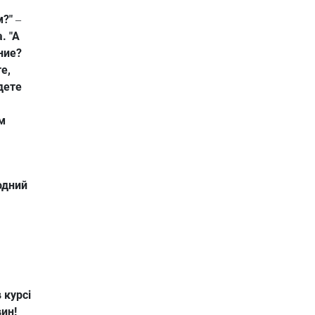
м?"
–
. "А
ние?
е,
дете
м
одний
 курсі
вин!