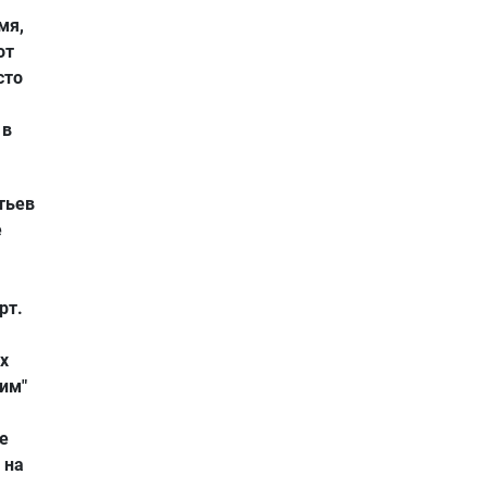
мя,
от
сто
 в
тьев
е
рт.
х
рим"
е
 на