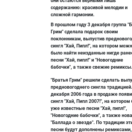
они остаются верными лишь
содержанию: красивой мелодии и
сложной гармонии.
В прошлом году 3 декабря группа "
Грим" сделала подарок своим
поклонникам, выпустив предновог
сингл "Хай, Пипл!", на котором мож
было найти неизданные нигде ране
песни "Хай, пипл!" и "Новогодние
бабочки", а также свежие ремиксы
"Братья Грим" решили сделать вып
предновогоднего сингла традицией.
декабря 2006 года в продаже появи
сингл "Хай, Пипл 2007!", на котором
уже известные песни "Хай, пипл!",
"Новогодние бабочки", а также нов
"Баллада о звезде". По традиции эт
песни будут дополнены ремиксами,