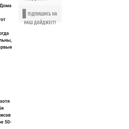
 Дома
ПІДПИШИСЬ НА
тот
НАШ ДАЙДЖЕСТ!
огда
льны,
первые
хотя
бя
писав
е 50-