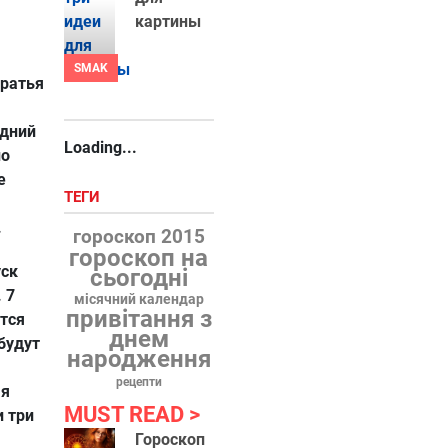
картины
SMAK
Братья
одний
Loading...
но
е
ТЕГИ
.
гороскоп 2015
гороскоп на
уск
сьогодні
 7
місячний календар
привітання з
тся
днем
 будут
народження
рецепти
ая
MUST READ
и три
Гороскоп