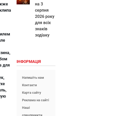
акже
на 3
 клипа
серпня
2026 року
для всіх
знаків
тилем
зодіаку
иле
зина,
ьбом
ІНФОРМАЦІЯ
а для
к,
Напишіть нам
ухе
Контакти
яль,
Карта сайту
ную
Реклама на сайті
Наші
спецпроекти