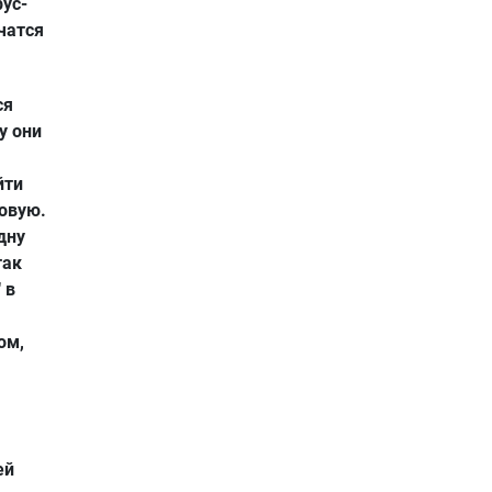
рус-
чатся
ся
у они
йти
новую.
дну
так
 в
ом,
ей