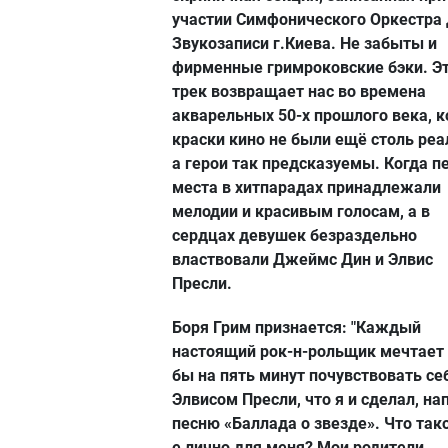
участии Симфонического Оркестра
Звукозаписи г.Киева. Не забыты и
фирменные гримроковские бэки. Э
трек возвращает нас во времена
акварельных 50-х прошлого века, к
краски кино не были ещё столь реа
а герои так предсказуемы. Когда 
места в хитпарадах принадлежали
мелодии и красивым голосам, а в
сердцах девушек безраздельно
властвовали Джеймс Дин и Элвис
Пресли.
Боря Грим признается: "Каждый
настоящий рок-н-рольщик мечтает 
бы на пять минут почувствовать се
Элвисом Пресли, что я и сделал, на
песню «Баллада о звезде». Что тако
е лично для меня? Мои родители