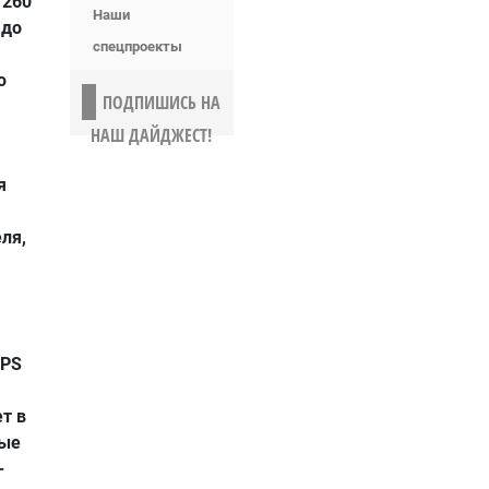
 260
Наши
 до
спецпроекты
ю
ПОДПИШИСЬ НА
НАШ ДАЙДЖЕСТ!
я
ля,
MPS
т в
вые
-