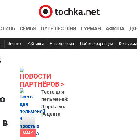
СТИЛЬ
СЕМЬЯ
ПУТЕШЕСТВИЯ
ГУРМАН
АФИША
ДО
ь
Ивенты
Рейтинги
Развлечения
Веб-конференции
Конкурсы
в
НОВОСТИ
ПАРТНЁРОВ
Тесто для
о
пельменей:
3 простых
рецепта
 в
SMAK