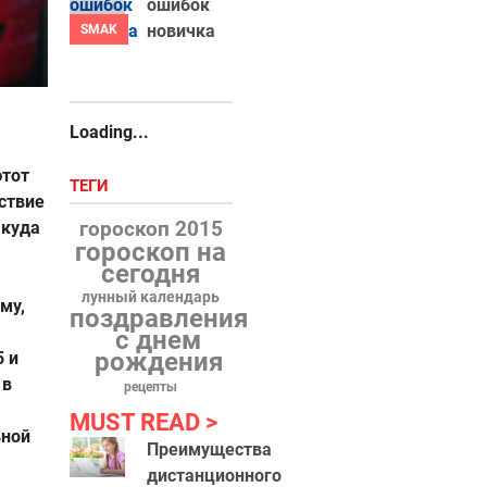
ошибок
новичка
SMAK
Loading...
этот
ТЕГИ
ствие
гороскоп 2015
 куда
гороскоп на
сегодня
лунный календарь
му,
поздравления
с днем
рождения
 и
 в
рецепты
MUST READ
вной
Преимущества
дистанционного