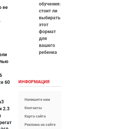
обучения:
о ее
стоит ли
выбирать
-
этот
формат
для
вашего
ребенка
ели
елью
6
ИНФОРМАЦИЯ
же 60
Напишите нам
a3
Контакты
 2.3
м
Карта сайта
регат
Реклама на сайте