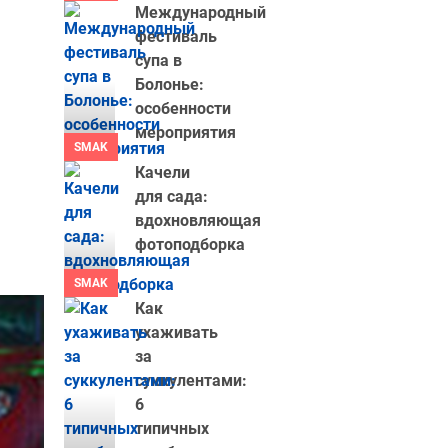
Международный
фестиваль
супа в
Болонье:
особенности
мероприятия
SMAK
Качели
для сада:
вдохновляющая
фотоподборка
SMAK
Как
ухаживать
за
суккулентами:
6
типичных