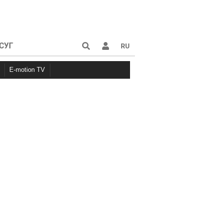
СУГ
RU
E-motion TV