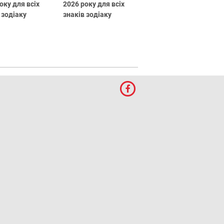
оку для всіх
2026 року для всіх
 зодіаку
знаків зодіаку