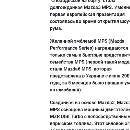
"стюардессой на борту" стала
долгожданная Mazda3 MPS. Именн
первая европейская презентация
состоялась во время открытия шоу
рума.
Желанной эмблемой MPS (Mazda
Performance Series) награждаются
только самые быстрые представит
семейства MPS (первой такой мод
стала Mazda6 MPS, которая
представлена в Украине с июня 200
года, за 5 месяцев было продано у
автомобилей).
Созданная на основе Mazda3, Mazd
MPS оснащена мощным двигателем
MZR DISI Turbo с непосредственны
впрыском топлива. Этот силовой аг