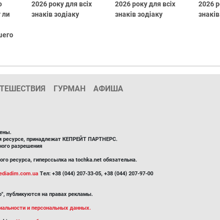
о
2026 року для всіх
2026 року для всіх
2026 р
 ли
знаків зодіаку
знаків зодіаку
знаків
шего
ТЕШЕСТВИЯ
ГУРМАН
АФИША
ены.
ом ресурсе, принадлежат КЕПРЕЙТ ПАРТНЕРС.
ного разрешения
го ресурса, гиперссылка на tochka.net обязательна.
diadim.com.ua
Тел: +38 (044) 207-33-05, +38 (044) 207-97-00
", публикуются на правах рекламы.
иальности и персональных данных.