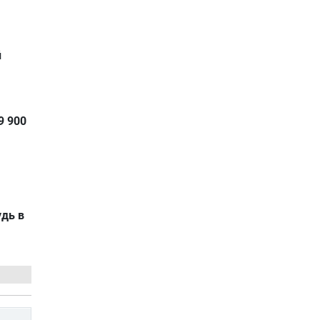
й
9 900
удь в