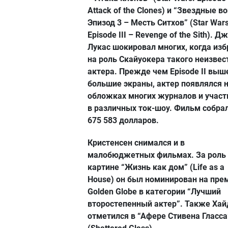
Attack of the Clones) и “Звездные в
Эпизод 3 – Месть Ситхов” (Star Wars
Episode III – Revenge of the Sith). 
Лукас шокировал многих, когда изб
на роль Скайуокера такого неизвес
актера. Прежде чем Episode II выш
большие экраны, актер появлялся 
обложках многих журналов и участ
в различных ток-шоу. Фильм собра
675 583 долларов.
Кристенсен снимался и в
малобюджетных фильмах. За роль
картине “Жизнь как дом” (Life as a
House) он был номинирован на пр
Golden Globe в категории “Лучший
второстепенный актер”. Также Хай
отметился в “Афере Стивена Гласса