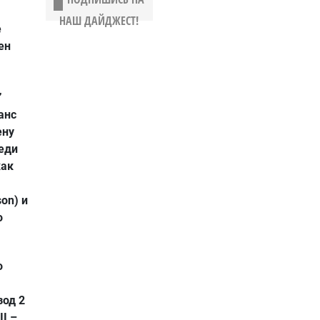
НАШ ДАЙДЖЕСТ!
е
ен
”
анс
ену
реди
как
on) и
o
о
зод 2
II –