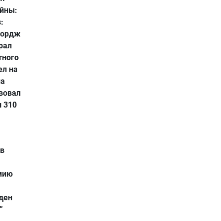
ойны:
:
Джордж
рал
тного
ел на
на
вовал
л 310
 в
емию
ден
”