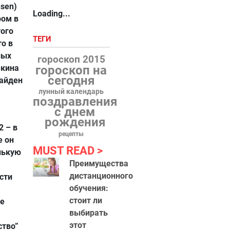
nsen)
Loading...
ром в
того
ТЕГИ
то в
ных
гороскоп 2015
екина
гороскоп на
сегодня
Хайден
лунный календарь
поздравления
с днем
рождения
2 – в
рецепты
е он
MUST READ
нькую
Преимущества
дистанционного
асти
обучения:
стоит ли
ме
выбирать
этот
ство”