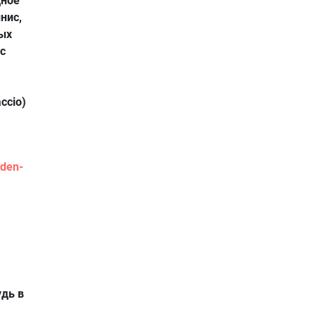
дное
нис,
ых
с
ccio)
den-
удь в