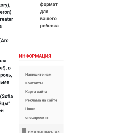
формат
ory),
для
eron)
вашего
reater
ребенка
в
(Are
ИНФОРМАЦИЯ
шла
!), в
роль,
Напишите нам
льме
Контакты
Карта сайта
(Sofia
Реклама на сайте
ийцы”
Наши
ен
спецпроекты
ПОДПИШИСЬ НА