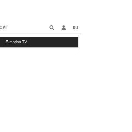
СУГ
RU
E-motion TV