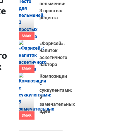
о
пельменей:
ке
3 простых
рецепта
SMAK
«Фарисей»:
напиток
то
аскетичного
х
пастора
SMAK
Композиции
с
суккулентами:
9
замечательных
идей
SMAK