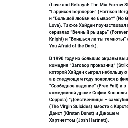
(Love and Betrayal: The Mia Farrow St
“Гаррисон Бержерон” (Harrison Berg
и “Большей любви не бывает” (No G
Love). Также Хайден поучаствовал 
сериалах “Вечный рыцарь” (Forever
Knight) и “Боишься ли ты темноты” 
You Afraid of the Dark).
В 1998 году на большие экраны вы
комедия “Заговор проказниц” (Strike
которой Хайден сыграл небольшую 
а в следующем году появился в фи
“Свободное падение“ (Free Fall) и в
комедийной драме Софии Копполы 
Coppola) “Девственницы – самоуб
(The Virgin Suicides) вместе с Кирст
Данст (Kirsten Dunst) и Джошем
Хартнеттом (Josh Hartnett).