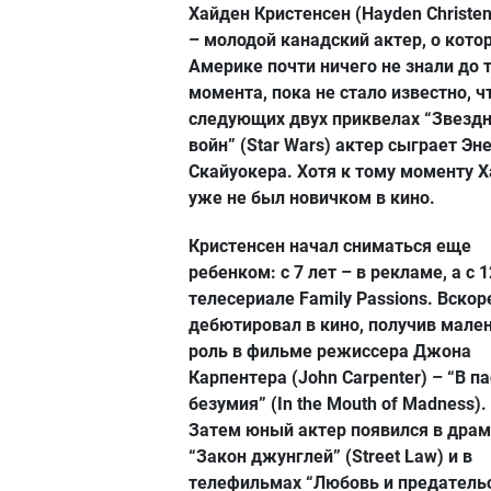
Хайден Кристенсен (Hayden Christe
– молодой канадский актер, о кото
Америке почти ничего не знали до 
момента, пока не стало известно, ч
следующих двух приквелах “Звезд
войн” (Star Wars) актер сыграет Эн
Скайуокера. Хотя к тому моменту 
уже не был новичком в кино.
Кристенсен начал сниматься еще
ребенком: с 7 лет – в рекламе, а с 1
телесериале Family Passions. Вскор
дебютировал в кино, получив мале
роль в фильме режиссера Джона
Карпентера (John Carpenter) – “В п
безумия” (In the Mouth of Madness).
Затем юный актер появился в дра
“Закон джунглей” (Street Law) и в
телефильмах “Любовь и предатель