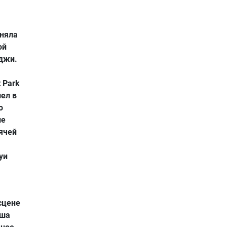
иняла
ой
иджи.
 Park
шел в
о
ле
рячей
уи
сцене
аша