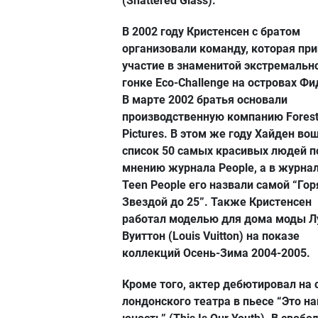
(Shattered Glass).
В 2002 году Кристенсен с братом
организовали команду, которая пр
участие в знаменитой экстремальн
гонке Eco-Challenge на островах Ф
В марте 2002 братья основали
производственную компанию Forest
Pictures. В этом же году Хайден во
список 50 самых красивых людей п
мнению журнала People, а в журна
Teen People его назвали самой “Го
Звездой до 25”. Также Кристенсен
работал моделью для дома моды Л
Вуиттон (Louis Vuitton) на показе
коллекций Осень-Зима 2004-2005.
Кроме того, актер дебютировал на 
лондонского театра в пьесе “Это н