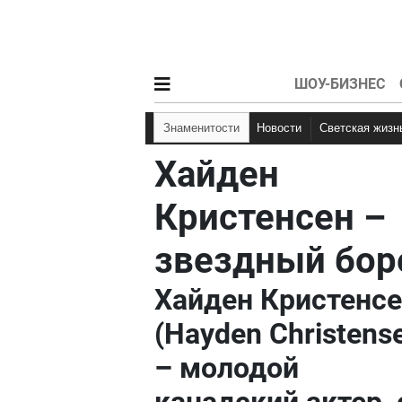
ШОУ-БИЗНЕС
Знаменитости
Новости
Светская жизн
Хайден
Кристенсен –
звездный бор
Хайден Кристенс
(Hayden Christens
– молодой