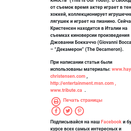
юность” (This Is Our Youth). В свобо
от съемок время актер играет в тен
хоккей, коллекционирует игрушечн
лягушек и играет на пианино. Сейча
Кристенсен находится в Италии на
съемках киноверсии произведения
Джованни Боккаччо (Giovanni Bocca
– “Декамерон” (The Decameron).
При написании статьи были
использованы материалы:
www.hay
christensen.com
,
http://entertainment.msn.com ,
www.tribute.ca
.
Печать страницы
Подписывайся на наш
Facebook
и б
курсе всех самых интересных и