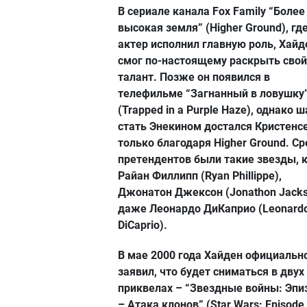
В сериале канала Fox Family “Более
высокая земля” (Higher Ground), гд
актер исполнил главную роль, Хайд
смог по-настоящему раскрыть свой
талант. Позже он появился в
телефильме “Загнанный в ловушку
(Trapped in a Purple Haze), однако ш
стать Энекином достался Кристенс
только благодаря Higher Ground. С
претендентов были такие звезды, 
Райан Филлипп (Ryan Phillippe),
Джонатон Джексон (Jonathon Jacks
даже Леонардо ДиКаприо (Leonard
DiCaprio).
В мае 2000 года Хайден официальн
заявил, что будет сниматься в двух
приквелах – “Звездные войны: Эпи
– Атака клонов” (Star Wars: Episode 