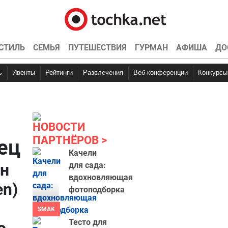
СТИЛЬ
СЕМЬЯ
ПУТЕШЕСТВИЯ
ГУРМАН
АФИША
ДО
ь
Ивенты
Рейтинги
Развлечения
Веб-конференции
Конкурсы
НОВОСТИ
ПАРТНЁРОВ
ец
Качели
ен
для сада:
вдохновляющая
en)
фотоподборка
SMAK
Тесто для