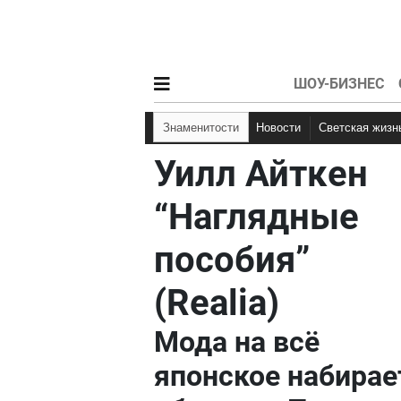
ШОУ-БИЗНЕС
Знаменитости
Новости
Светская жизн
Уилл Айткен
“Наглядные
пособия”
(Realia)
Мода на всё
японское набирае