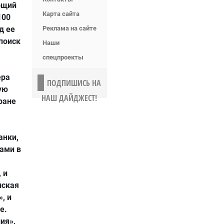
ющий
Карта сайта
100
д ее
Реклама на сайте
поиск
Наши
спецпроекты
ера
ПОДПИШИСЬ НА
ую
НАШ ДАЙДЖЕСТ!
ране
анки,
сами в
 и
нская
, и
е.
ия»,