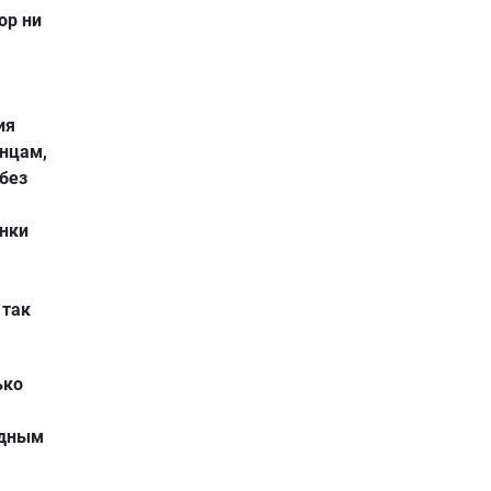
ор ни
ия
онцам,
 без
онки
 так
ько
ядным