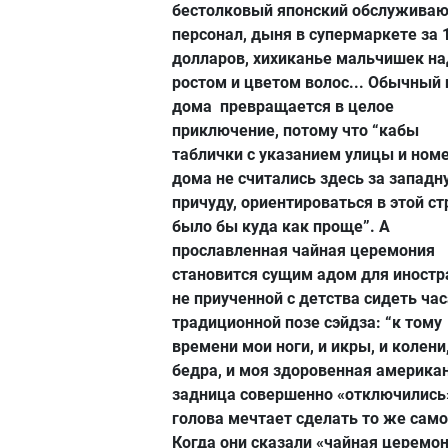
бестолковый японский обслужива
персонал, дыня в супермаркете за 
долларов, хихиканье мальчишек на
ростом и цветом волос... Обычный 
дома превращается в целое
приключение, потому что “кабы
таблички с указанием улицы и ном
дома не считались здесь за западн
причуду, ориентироваться в этой ст
было бы куда как проще”. А
прославленная чайная церемония
становится сущим адом для иностр
не приученной с детства сидеть ча
традиционной позе сэйдза: “к тому
времени мои ноги, и икры, и колени,
бедра, и моя здоровенная америка
задница совершенно «отключились»
голова мечтает сделать то же само
Когда они сказали «чайная церемон