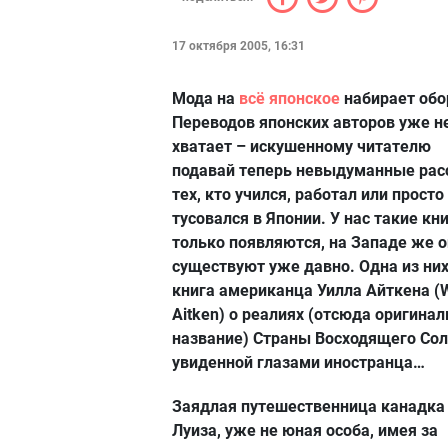
17 октября 2005, 16:31
Мода на
всё японское
набирает обо
Переводов японских авторов уже н
хватает – искушенному читателю
подавай теперь невыдуманные рас
тех, кто учился, работал или просто
тусовался в Японии. У нас такие кн
только появляются, на Западе же 
существуют уже давно. Одна из них
книга американца Уилла Айткена (W
Aitken) о реалиях (отсюда оригина
название) Страны Восходящего Сол
увиденной глазами иностранца…
Заядлая путешественница канадка
Луиза, уже не юная особа, имея за