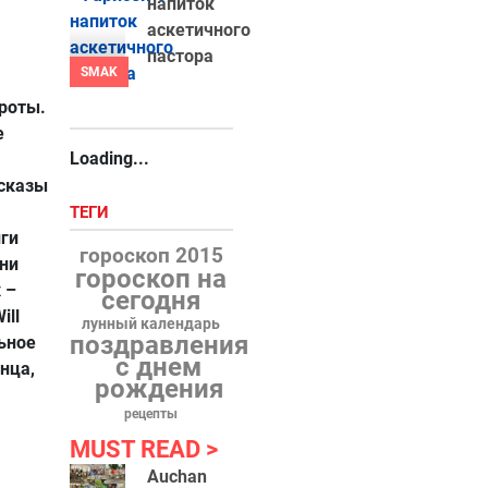
напиток
аскетичного
пастора
SMAK
роты.
е
Loading...
сказы
ТЕГИ
иги
гороскоп 2015
они
гороскоп на
 –
сегодня
ill
лунный календарь
поздравления
льное
с днем
нца,
рождения
рецепты
MUST READ
Auchan