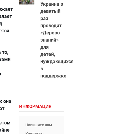
Украина в
езжает
девятый
елает
раз
д
проводит
ется.
«Дерево
знаний»
для
 то,
детей,
иками
нуждающихся
в
я
поддержке
к она
ИНФОРМАЦИЯ
ют
тетом
Напишите нам
айне
Контакты