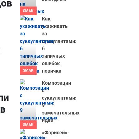
дов
SMAK
Как
ухаживать
за
суккулентами:
й
6
типичных
ошибок
новичка
SMAK
Композиции
с
ли
суккулентами:
9
 в
замечательных
идей
SMAK
«Фарисей»: