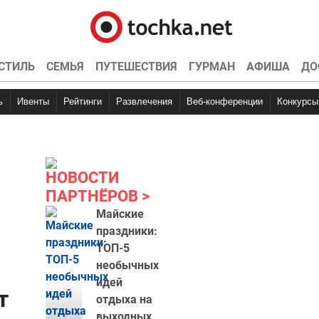
СТИЛЬ
СЕМЬЯ
ПУТЕШЕСТВИЯ
ГУРМАН
АФИША
ДО
ь
Ивенты
Рейтинги
Развлечения
Веб-конференции
Конкурсы
НОВОСТИ
ПАРТНЁРОВ
Майские
праздники:
ТОП-5
необычных
идей
т
отдыха на
выходных