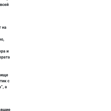
 всей
т на
ро,
ера и
ерата
лище
тик с
”, а
авшие