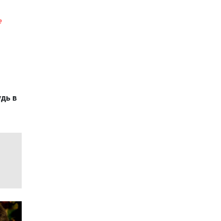
е
удь в