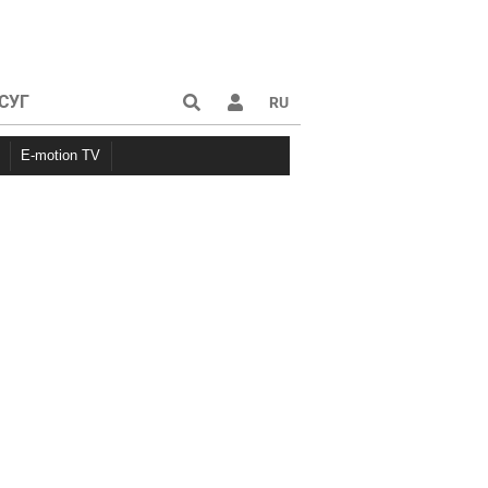
СУГ
RU
E-motion TV