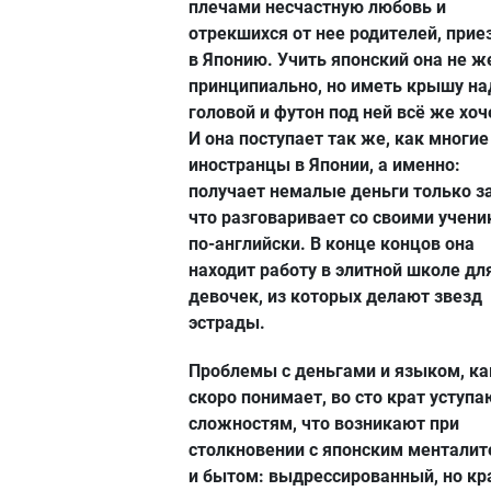
плечами несчастную любовь и
отрекшихся от нее родителей, при
в Японию. Учить японский она не ж
принципиально, но иметь крышу на
головой и футон под ней всё же хоч
И она поступает так же, как многие
иностранцы в Японии, а именно:
получает немалые деньги только за
что разговаривает со своими учен
по-английски. В конце концов она
находит работу в элитной школе дл
девочек, из которых делают звезд
эстрады.
Проблемы с деньгами и языком, ка
скоро понимает, во сто крат уступа
сложностям, что возникают при
столкновении с японским ментали
и бытом: выдрессированный, но кр