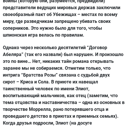
войны (которую они, разумеется, предвидели)
представители ведущих мировых держав заключили
своеобразный пакт об Убежищах – местах по всему
миру, где разведчикам запрещено убивать своих
соперников. Это нужно было для того, чтобы
шпионская игра велась по правилам.
Однако через несколько десятилетий “Договор
Абеляра” (так его назвали) был нарушен. И произошло
это по вине… Нет, никаких тайн романа открывать
заранее мы не собираемся. Отметим только, что
интрига “Братства Розы” связана с судьбой двух
сирот – Криса и Сола. В приюте их навещал
таинственный человек по имени Элиот,
воспитывающий мальчиков, как отец (заметим, что
тема отцовства и наставничества – одна из основных в
творчестве Моррелла, рано потерявшего отца и
проведшего детство в приютах и приемных семьях).
Когда друзья подросли, Элиот (на досуге