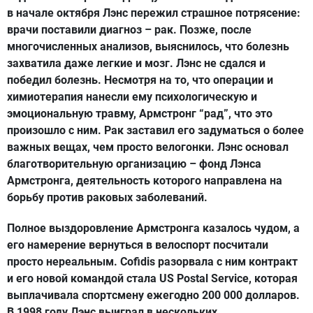
в начале октября Лэнс пережил страшное потрясение:
врачи поставили диагноз – рак. Позже, после
многочисленных анализов, выяснилось, что болезнь
захватила даже легкие и мозг. Лэнс не сдался и
победил болезнь. Несмотря на то, что операции и
химиотерапия нанесли ему психологическую и
эмоциональную травму, Армстронг “рад”, что это
произошло с ним. Рак заставил его задуматься о более
важных вещах, чем просто велогонки. Лэнс основал
благотворительную организацию – фонд Лэнса
Армстронга, деятельность которого направлена на
борьбу против раковых заболеваний.
Полное выздоровление Армстронга казалось чудом, а
его намерение вернуться в велоспорт посчитали
просто нереальным. Cofidis разорвала с ним контракт
и его новой командой стала US Postal Service, которая
выплачивала спортсмену ежегодно 200 000 долларов.
В 1998 году Лэнс выиграл в нескольких