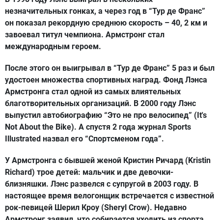
незначительных гонках, а через год в “Тур де Франс”
он показал рекордную среднюю скорость – 40, 2 км и
завоевал титул чемпиона. Армстронг стал
международным героем.
После этого он выигрывал в “Тур де Франс” 5 раз и был
удостоен множества спортивных наград. Фонд Лэнса
Армстронга стал одной из самых влиятельных
благотворительных организаций. В 2000 году Лэнс
выпустил автобиографию “Это не про велосипед” (It's
Not About the Bike). А спустя 2 года журнал Sports
Illustrated назвал его “Спортсменом года”.
У Армстронга с бывшей женой Кристин Ричард (Kristin
Richard) трое детей: мальчик и две девочки-
близняшки. Лэнс развелся с супругой в 2003 году. В
настоящее время велогонщик встречается с известной
рок-певицей Шерил Кроу (Sheryl Crow). Недавно
Армстронг заявил, что собирается уходить из спорта