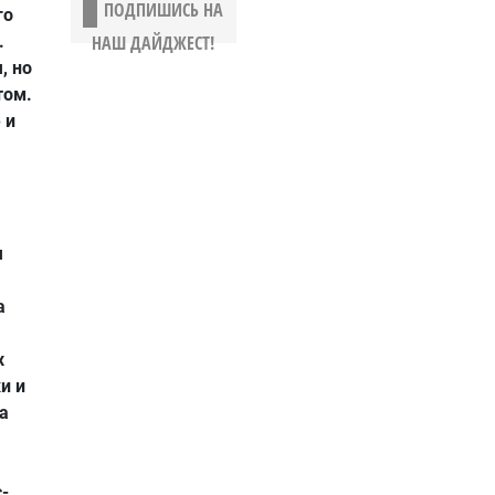
ПОДПИШИСЬ НА
го
.
НАШ ДАЙДЖЕСТ!
, но
том.
 и
я
а
х
и и
а
-