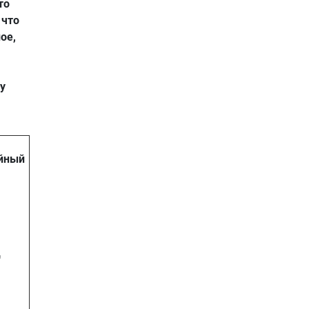
то
 что
ое,
у
ойный
ц