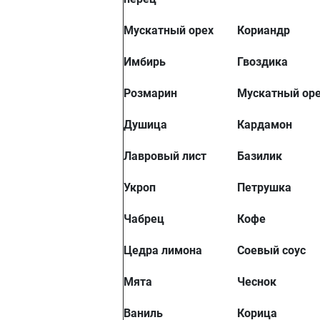
Мускатный орех
Кориандр
Имбирь
Гвоздика
Розмарин
Мускатный ор
Душица
Кардамон
Лавровый лист
Базилик
Укроп
Петрушка
Чабрец
Кофе
Цедра лимона
Соевый соус
Мята
Чеснок
Ваниль
Корица