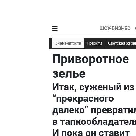
ШОУ-БИЗНЕС
Знаменитости
Новости
Светская жизн
Приворотное
зелье
Итак, суженый из
“прекрасного
далеко” преврати
в тапкообладател
И пока он ставит