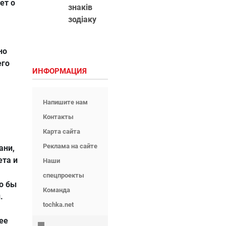
ет о
знаків
зодіаку
но
его
ИНФОРМАЦИЯ
Напишите нам
Контакты
Карта сайта
Реклама на сайте
ани,
ета и
Наши
спецпроекты
о бы
Команда
.
tochka.net
ее