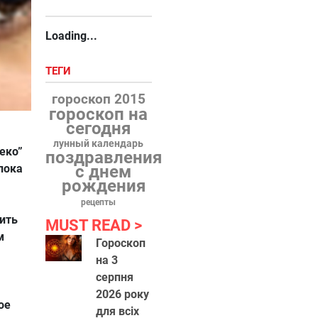
Loading...
ТЕГИ
гороскоп 2015
гороскоп на
сегодня
лунный календарь
еко”
поздравления
пока
с днем
рождения
рецепты
ить
MUST READ
м
Гороскоп
на 3
серпня
2026 року
ое
для всіх