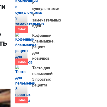
с
ти
суккулентами:
9
замечательных
идей
SMAK
о
Кофейный
ть
бланманже:
рецепт
для
новичков
SMAK
Тесто для
пельменей:
3 простых
рецепта
SMAK