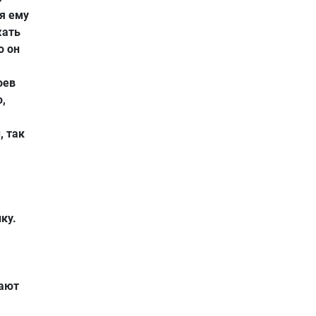
ся ему
жать
о он
оев
,
, так
ку.
дают