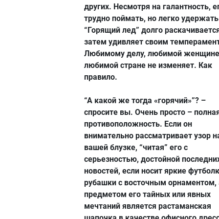
других. Несмотря на галантность, е
трудно поймать, но легко удержать
“Горящий лед” долго раскачивается
затем удивляет своим темперамен
Любимому делу, любимой женщине
любимой стране не изменяет. Как
правило.
“А какой же тогда «горячий»”? –
спросите вы. Очень просто – полна
противоположность. Если он
внимательно рассматривает узор н
вашей блузке, “читая” его с
серьезностью, достойной последни
новостей, если носит яркие футболк
рубашки с восточным орнаментом, 
предметом его тайных или явных
мечтаний является растаманская
шапочка в качестве офисного дресс