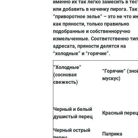
именно их так легко замесить в тес
или добавить в начинку пирога. Так
“приворотное зелье” – это не что ин
как пряности, только правильно
подобранные и собственноручно
измельченные. Соответственно тип
адресата, пряности делятся на
“холодные” и “горячие”.
“Холодные”
“Горячие” (зн
(сосновая
мускус)
свежесть)
Черный и белый
Красный пере
душистый перец
Черный острый
Паприка
перец