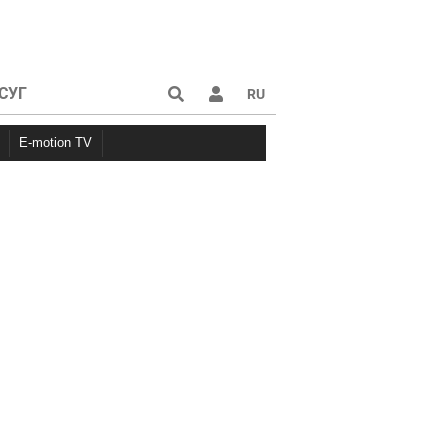
СУГ
RU
E-motion TV