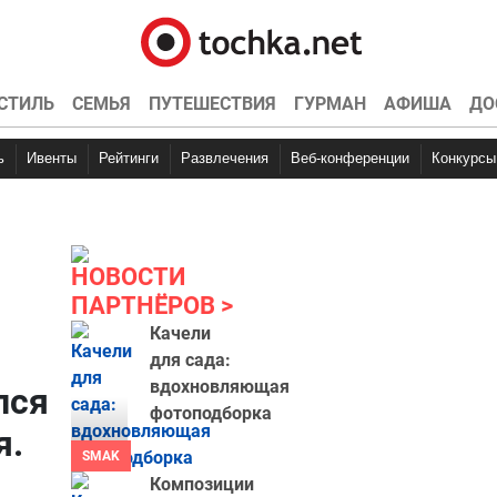
СТИЛЬ
СЕМЬЯ
ПУТЕШЕСТВИЯ
ГУРМАН
АФИША
ДО
ь
Ивенты
Рейтинги
Развлечения
Веб-конференции
Конкурсы
НОВОСТИ
ПАРТНЁРОВ
Качели
для сада:
вдохновляющая
лся
фотоподборка
я.
SMAK
Композиции